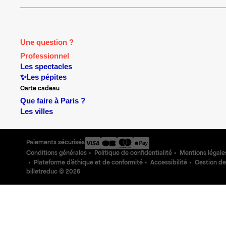
Une question ?
Professionnel
Les spectacles
✨Les pépites
Carte cadeau
Que faire à Paris ?
Les villes
Paiements sécurisés
Conditions générales
Politique de confidentialité
Mentions légale
Plateforme d'éthique et de conformité
Accessibilité
Gestion de
billetreduc ©
2026