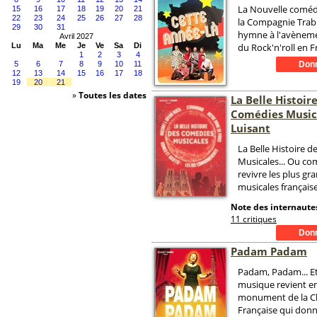
La Nouvelle coméd
15
16
17
18
19
20
21
22
23
24
25
26
27
28
la Compagnie Trab
29
30
31
hymne à l'avèneme
Avril 2027
Lu
Ma
Me
Je
Ve
Sa
Di
du Rock'n'roll en F
1
2
3
4
5
6
7
8
9
10
11
12
13
14
15
16
17
18
19
20
21
»
Toutes les dates
La Belle Histoir
Comédies Music
Luisant
La Belle Histoire 
Musicales... Ou co
revivre les plus g
musicales française
Note des internautes
11 critiques
Padam Padam
Padam, Padam... Et
musique revient en
monument de la 
Française qui donn