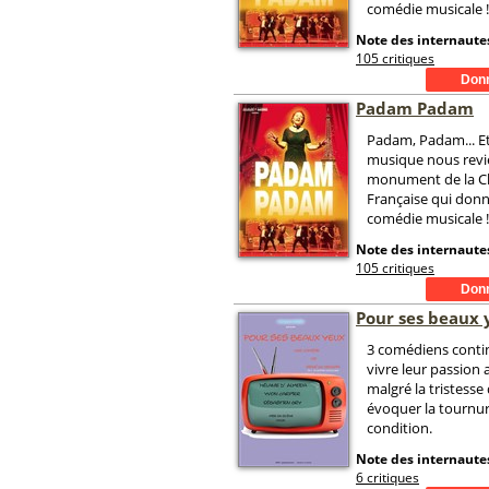
comédie musicale !
Note des internautes
105 critiques
Padam Padam
Padam, Padam... Et
musique nous revie
monument de la 
Française qui donn
comédie musicale !
Note des internautes
105 critiques
Pour ses beaux 
3 comédiens contin
vivre leur passion
malgré la tristess
évoquer la tournur
condition.
Note des internautes
6 critiques