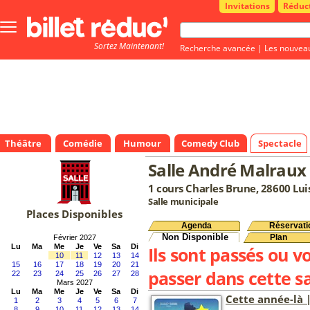
Invitations
Réduc
Bouton
menu
Sortez Maintenant!
principale
Recherche avancée
|
Les nouvea
Théâtre
Comédie
Humour
Comedy Club
Spectacle
Salle André Malraux
1 cours Charles Brune, 28600 Lui
Salle municipale
Places Disponibles
Agenda
Réservati
Non Disponible
Plan
Février 2027
Lu
Ma
Me
Je
Ve
Sa
Di
Ils sont passés ou v
10
11
12
13
14
15
16
17
18
19
20
21
passer dans cette sa
22
23
24
25
26
27
28
Mars 2027
Lu
Ma
Me
Je
Ve
Sa
Di
Cette année-là 
1
2
3
4
5
6
7
8
9
10
11
12
13
14