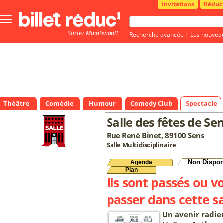
Invitations
Réduc
Bouton
menu
Sortez Maintenant!
principale
Recherche avancée
|
Les nouvea
Théâtre
Comédie
Humour
Comedy Club
Spectacle
Salle des fêtes de Se
Rue René Binet, 89100 Sens
Salle Multidisciplinaire
Non Dispon
Agenda
Plan
Ils sont passés ou v
passer dans cette sa
Un avenir radie