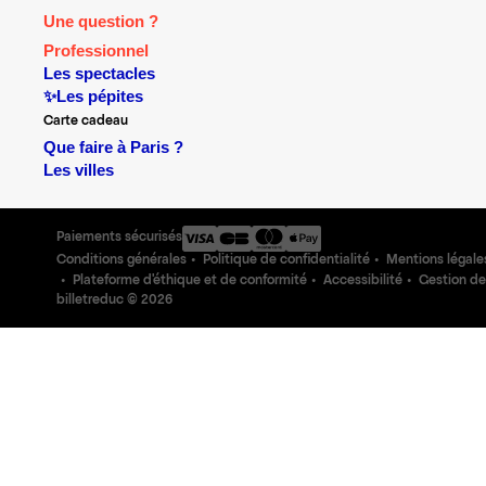
Une question ?
Professionnel
Les spectacles
✨Les pépites
Carte cadeau
Que faire à Paris ?
Les villes
Paiements sécurisés
Conditions générales
Politique de confidentialité
Mentions légale
Plateforme d'éthique et de conformité
Accessibilité
Gestion de
billetreduc ©
2026