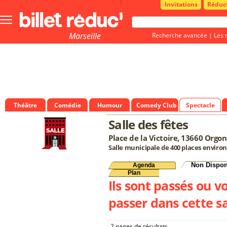
Invitations
Réduc
Bouton
menu
principale
Marseille
Recherche avancée
|
Les 
Théâtre
Comédie
Humour
Comedy Club
Spectacle
Salle des fêtes
Place de la Victoire, 13660 Orgon
Salle municipale de 400 places environ
Non Dispon
Agenda
Plan
Ils sont passés ou v
passer dans cette sa
2 pages de résultats