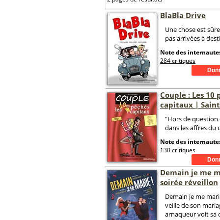
BlaBla Drive
Une chose est sûre,
pas arrivées à dest
Note des internautes
284 critiques
Couple : Les 10
capitaux | Sain
"Hors de question
dans les affres du 
Note des internautes
130 critiques
Demain je me ma
soirée réveillon
Demain je me marie
veille de son mariag
arnaqueur voit sa 