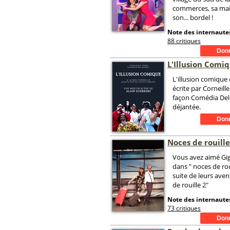
commerces, sa mair
son... bordel !
Note des internautes
88 critiques
L'Illusion Comi
L'illusion comique
écrite par Corneille
façon Comédia Dell
déjantée.
Noces de rouille
Vous avez aimé Gig
dans " noces de roui
suite de leurs aven
de rouille 2"
Note des internautes
73 critiques