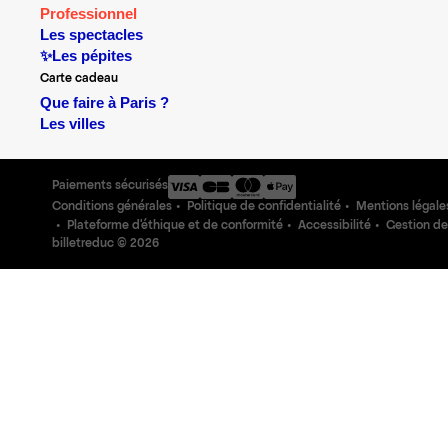
Professionnel
Les spectacles
✨Les pépites
Carte cadeau
Que faire à Paris ?
Les villes
Paiements sécurisés
Conditions générales
Politique de confidentialité
Mentions légale
Plateforme d'éthique et de conformité
Accessibilité
Gestion de
billetreduc ©
2026