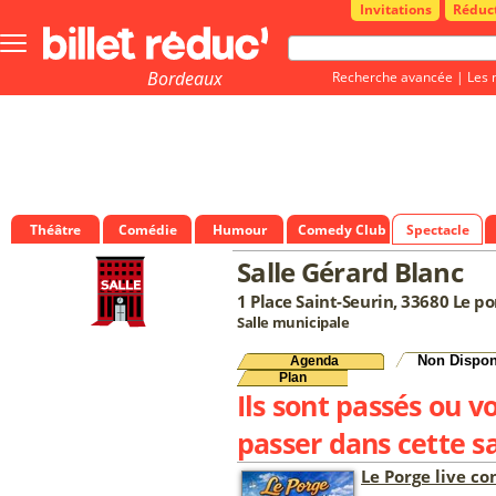
Invitations
Réduc
Bouton
menu
principale
Bordeaux
Recherche avancée
|
Les 
Théâtre
Comédie
Humour
Comedy Club
Spectacle
Salle Gérard Blanc
1 Place Saint-Seurin, 33680 Le po
Salle municipale
Non Dispon
Agenda
Plan
Ils sont passés ou v
passer dans cette sa
Le Porge live co