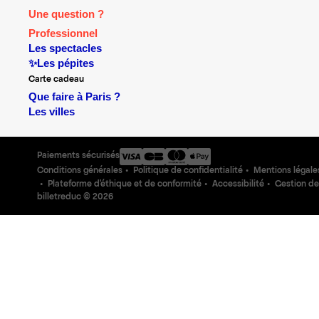
Une question ?
Professionnel
Les spectacles
✨Les pépites
Carte cadeau
Que faire à Paris ?
Les villes
Paiements sécurisés
Conditions générales
Politique de confidentialité
Mentions légale
Plateforme d'éthique et de conformité
Accessibilité
Gestion de
billetreduc ©
2026