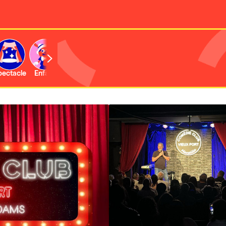
b
pectacle
Enfant
Concert
Activité