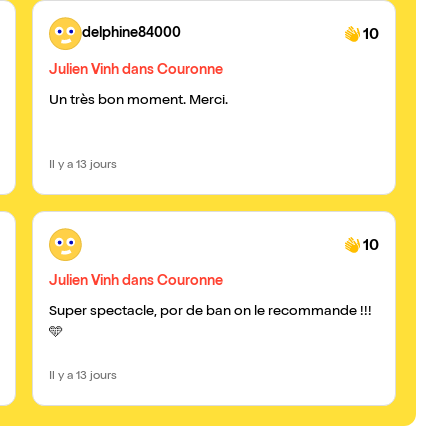
delphine84000
10
Julien Vinh dans Couronne
Ju
Un très bon moment. Merci.
Qu
up
dé
qui
Il y a 13 jours
Il y
eu 
le 
été
10
ma
réu
Julien Vinh dans Couronne
Ju
sp
so
Super spectacle, por de ban on le recommande !!!
Bra
longtemps. 
🩵
res
ave
la 
Li
mon
Il y a 13 jours
Il y
Lon