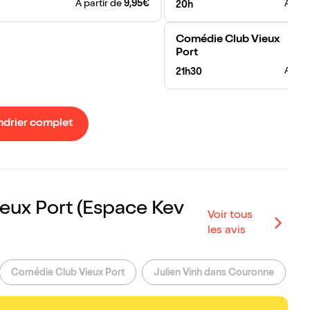
A partir de
9,95€
A par
20h
Comédie Club Vieux
Port
A par
21h30
ndrier complet
ux Port (Espace Kev
Voir tous
les avis
Comédie Club Vieux Port
Julien Vinh dans Couronne