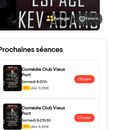
Partager
Favoris
Prochaines séances
Comédie Club Vieux
Port
Choisir
Samedi 8
20h
-9%
dès 9,95€
Comédie Club Vieux
Port
Choisir
Samedi 8
21h30
-9%
dès 9,95€