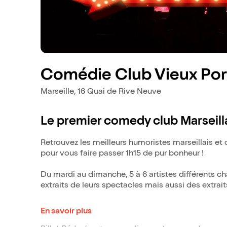
Comédie Club Vieux Por
Marseille, 16 Quai de Rive Neuve
Le premier comedy club Marseilla
Retrouvez les meilleurs humoristes marseillais et 
pour vous faire passer 1h15 de pur bonheur !
Du mardi au dimanche, 5 à 6 artistes différents c
extraits de leurs spectacles mais aussi des extrait
Gad Elmaleh,Kev Adams, Camille Lellouche, Titof
En savoir plus
Gasteuil et biens d'autres ont foulé ses planches 