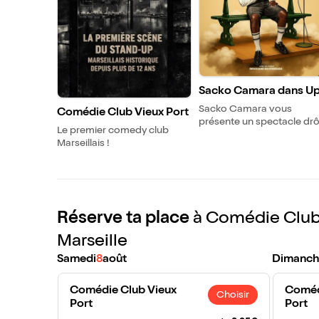
Sacko Camara dans Up
Down
Sacko Camara vous
Comédie Club Vieux Port
présente un spectacle drô
Le premier comedy club
et émouvant où se
Marseillais !
mélangent acting et
performance de stand up
américain.
Réserve ta place
à Comédie Club 
Marseille
Samedi
8
août
Dimanch
Comédie Club Vieux
Coméd
Choisir
Port
Port