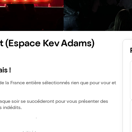
t (Espace Kev Adams)
is !
de la France entière sélectionnés rien que pour vour et
haque soir se succéderont pour vous présenter des
s indédits.
f, Alban Ivanov, Rédouane Bougheraba,AZ, Maxime
dans le cadre de leur création de spectacles.