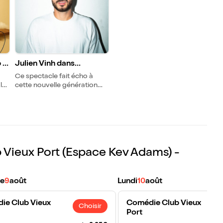
 &
Julien Vinh dans
Couronne
Ce spectacle fait écho à
le
cette nouvelle génération
qui souhaite être libre,
choisir sa vie et en même
temps, tout faire pour rendre
fier les parents.
Vieux Port (Espace Kev Adams) -
e
9
août
Lundi
10
août
ie Club Vieux
Comédie Club Vieux
Choisir
Port