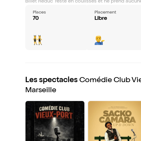
Billet Réduc’ reste en coulisses et ne prend aucune
Convivialité, joie et bonne humeur vous attendent
Places
Placement
70
Libre
Les spectacles
Comédie Club Vie
Marseille