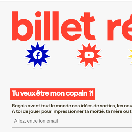
Tu veux être mon copain ?!
Reçois avant tout le monde nos idées de sorties, les nouv
A toi de jouer pour impressionner ta moitié, ta mère ou ta
S’inscrire S’inscrire S