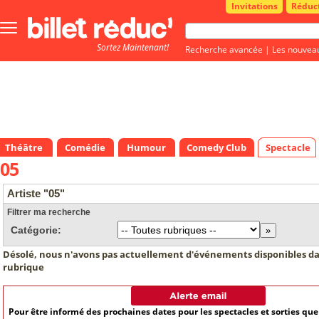
Invitations
Réduc
Bouton
menu
Sortez Maintenant!
principale
Recherche avancée
|
Les nouvea
Théâtre
Comédie
Humour
Comedy Club
Spectacle
05
Artiste "05"
Filtrer ma recherche
Catégorie:
Désolé, nous n'avons pas actuellement d'événements disponibles da
rubrique
Pour être informé des prochaines dates pour les spectacles et sorties qu