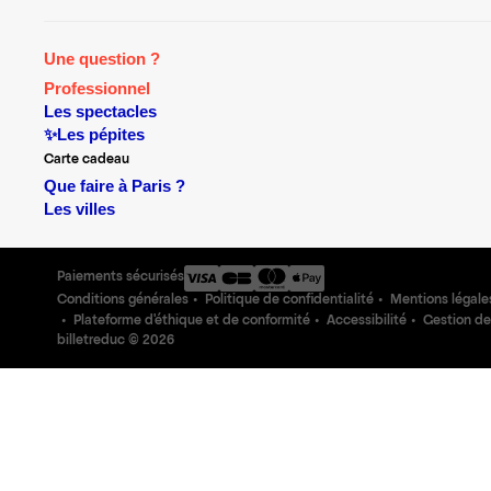
Une question ?
Professionnel
Les spectacles
✨Les pépites
Carte cadeau
Que faire à Paris ?
Les villes
Paiements sécurisés
Conditions générales
Politique de confidentialité
Mentions légale
Plateforme d'éthique et de conformité
Accessibilité
Gestion de
billetreduc ©
2026