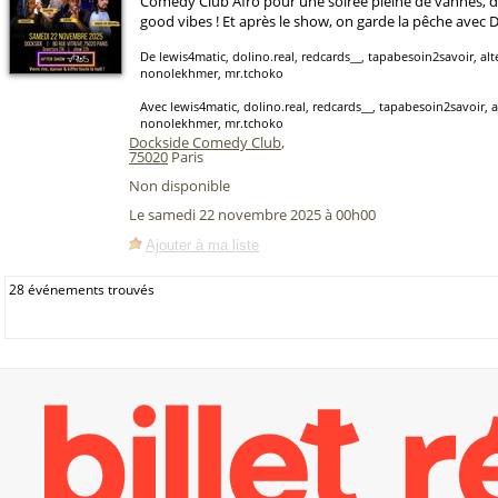
Comedy Club Afro pour une soirée pleine de vannes, 
good vibes ! Et après le show, on garde la pêche avec DJ
De lewis4matic, dolino.real, redcards__, tapabesoin2savoir, alt
nonolekhmer, mr.tchoko
Avec lewis4matic, dolino.real, redcards__, tapabesoin2savoir, a
nonolekhmer, mr.tchoko
Dockside Comedy Club
,
75020
Paris
Non disponible
Le samedi 22 novembre 2025 à 00h00
Ajouter à ma liste
28 événements trouvés