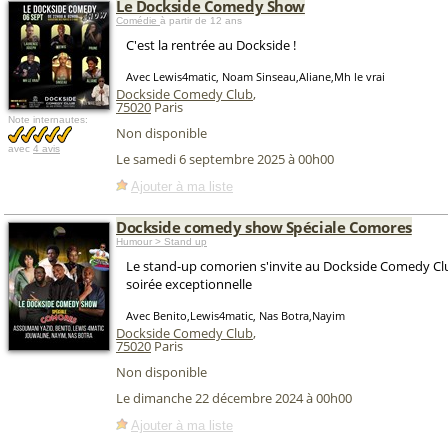
Le Dockside Comedy Show
Comédie
à partir de 12 ans
C'est la rentrée au Dockside !
Avec Lewis4matic, Noam Sinseau,Aliane,Mh le vrai
Dockside Comedy Club
,
75020
Paris
Note internautes:
Non disponible
avec
4 avis
Le samedi 6 septembre 2025 à 00h00
Ajouter à ma liste
Dockside comedy show Spéciale Comores
Humour > Stand up
Le stand-up comorien s'invite au Dockside Comedy C
soirée exceptionnelle
Avec Benito,Lewis4matic, Nas Botra,Nayim
Dockside Comedy Club
,
75020
Paris
Non disponible
Le dimanche 22 décembre 2024 à 00h00
Ajouter à ma liste