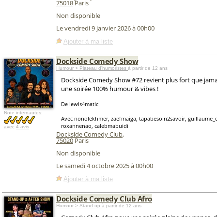
75018
Paris
Non disponible
Le vendredi 9 janvier 2026 à 00h00
Ajouter à ma liste
Dockside Comedy Show
Humour > Plateau d'humoristes
à partir de 12 ans
Dockside Comedy Show #72 revient plus fort que jamais
une soirée 100% humour & vibes !
De lewis4matic
Note internautes:
Avec nonolekhmer, zaefmaiga, tapabesoin2savoir, guillaume_do
roxannenao, calebmabuidi
avec
4 avis
Dockside Comedy Club
,
75020
Paris
Non disponible
Le samedi 4 octobre 2025 à 00h00
Ajouter à ma liste
Dockside Comedy Club Afro
Humour > Stand up
à partir de 12 ans