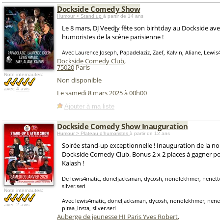
Dockside Comedy Show
Humour > Stand up
à partir de 14 ans
Le 8 mars, DJ Veedjy fête son birhtday au Dockside ave
humoristes de la scène parisienne !
Avec Laurence Joseph, Papadelaziz, Zaef, Kalvin, Aliane, Lewis
Dockside Comedy Club
,
75020
Paris
Note internautes:
Non disponible
avec
4 avis
Le samedi 8 mars 2025 à 00h00
Ajouter à ma liste
Dockside Comedy Show Inauguration
Humour > Plateau d'humoristes
à partir de 12 ans
Soirée stand-up exceptionnelle ! Inauguration de la no
Dockside Comedy Club. Bonus 2 x 2 places à gagner po
Kalash !
De lewis4matic, doneljacksman, dycosh, nonolekhmer, nenette.
silver.seri
Note internautes:
Avec lewis4matic, doneljacksman, dycosh, nonolekhmer, nenet
avec
2 avis
pitaa_insta, silver.seri
Auberge de jeunesse HI Paris Yves Robert
,