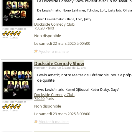
Le Dockside Comedy Show revient avec un nouveau pla
De Lewis4matic, Nono Lekhmer, Tchoko, Loïc, Justy bdr, Olivia,
Avec Lewis4matic, Olivia, Loïc, Justy
Dockside Comedy Club
,
75020
Paris
Note internautes:
Non disponible
avec
4 avis
Le samedi 22 mars 2025 à 00h00
Ajouter à ma liste
Dockside Comedy Show
Humour > Stand up
à partir de 11 ans
Lewis 4matic, notre Maitre de Cérémonie, nous a prép
de qualité !
Avec Lewis4matic, Kamel Djibaoui, Kader Diaby, DayV
Dockside Comedy Club
,
75020
Paris
Note internautes:
Non disponible
avec
4 avis
Le samedi 29 mars 2025 à 00h00
Ajouter à ma liste