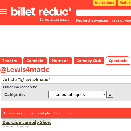
Invitations
Réduc
Bouton
menu
Sortez Maintenant!
principale
Recherche avancée
|
Les nouvea
Théâtre
Comédie
Humour
Comedy Club
Spectacle
@Lewis4matic
Artiste "@lewis4matic"
Filtrer ma recherche
Catégorie:
Ces évènements ne sont plus disponibles
Dockside comedy Show
Humour > Stand up