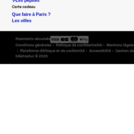
✨Les pépites
Carte cadeau
Que faire à Paris ?
Les villes
Paiements sécurisés
Conditions générales
Politique de confidentialité
Mentions légale
Plateforme d'éthique et de conformité
Accessibilité
Gestion de
billetreduc ©
2026