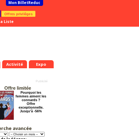
Mon BilletReduc
Offres privilèges
a Liste
Activité
Expo
Offre limitée
Pourquoi les
femmes aiment les
connards ?
Offre
exceptionnelle.
Jusqu'à -56%
erche avancée
Éternelle Notre-
Dame : Une
expédition
immersive en réalité