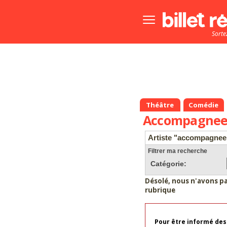
Bouton
menu
Sorte
principale
Théâtre
Comédie
Accompagnee 
Artiste "accompagnee 
Filtrer ma recherche
Catégorie:
Désolé, nous n'avons p
rubrique
Pour être informé des