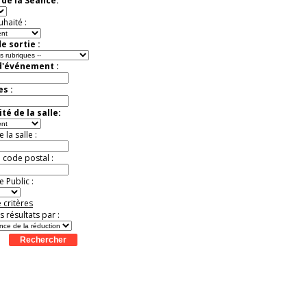
de la Séance:
virtuelle à la Cité de
l'Histoire
uhaité :
Expérience unique !
Offre
promotionnelle.
e sortie :
Jusqu'à -35%
d'événement :
es :
té de la salle:
la salle :
u code postal :
 Public :
 critères
es résultats par :