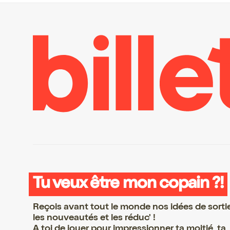
Tu veux être mon copain ?!
Reçois avant tout le monde nos idées de sorti
les nouveautés et les réduc' !
A toi de jouer pour impressionner ta moitié, ta