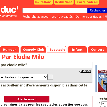
Invitations
Réductions
Carte cadeau
z Maintenant!
Recherche avancée
|
Les nouveautés
|
Dernières critiques
|
M
Humour
Comedy Club
Spectacle
Enfant
Concert
Par Elodie Milo
par elodie milo"
»
Modifier
as actuellement d'événements disponibles dans cette
Rech
Le
 prochaines dates pour les spectacles et sorties que vous