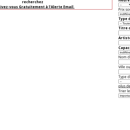
Heure 
recherchez
rivez-vous Gratuitement à l'Alerte Email.
Prix so
Type d
Titre 
Artist
Capaci
Nom de 
Ville o
Type de
plus de
Trier l