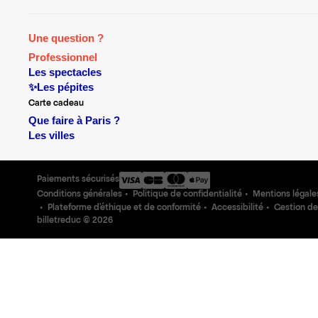
Une question ?
Professionnel
Les spectacles
✨Les pépites
Carte cadeau
Que faire à Paris ?
Les villes
Paiements sécurisés
Conditions générales
Politique de confidentialité
Mentions légale
Plateforme d'éthique et de conformité
Accessibilité
Gestion de
billetreduc ©
2026