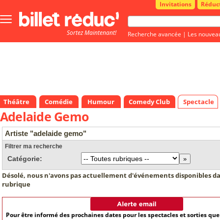
Invitations
Réduc
Bouton
menu
Sortez Maintenant!
principale
Recherche avancée
|
Les nouvea
Théâtre
Comédie
Humour
Comedy Club
Spectacle
Adelaide Gemo
Artiste "adelaide gemo"
Filtrer ma recherche
Catégorie:
Désolé, nous n'avons pas actuellement d'événements disponibles da
rubrique
Pour être informé des prochaines dates pour les spectacles et sorties qu