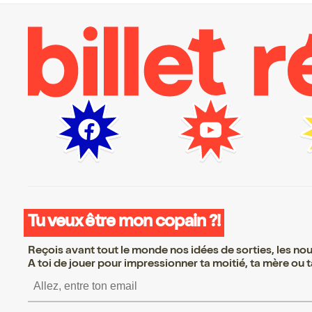
Tu veux être mon copain ?!
Reçois avant tout le monde nos idées de sorties, les nouv
A toi de jouer pour impressionner ta moitié, ta mère ou ta
S’inscrire S’inscrire S’