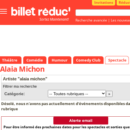
Invitations
Réduc
Bouton
menu
Sortez Maintenant!
principale
Recherche avancée
|
Les nouvea
Théâtre
Comédie
Humour
Comedy Club
Spectacle
Alaia Michon
Artiste "alaia michon"
Filtrer ma recherche
Catégorie:
Désolé, nous n'avons pas actuellement d'événements disponibles da
rubrique
Pour être informé des prochaines dates pour les spectacles et sorties qu