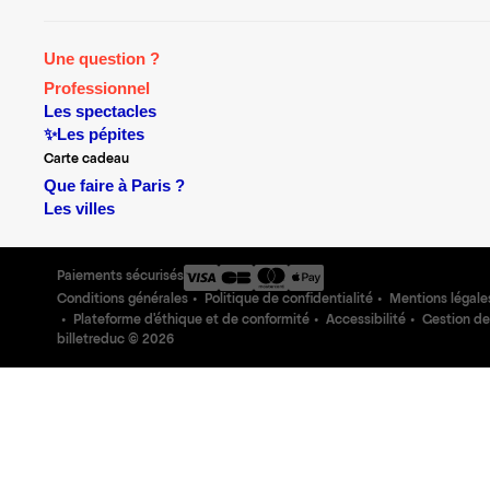
Une question ?
Professionnel
Les spectacles
✨Les pépites
Carte cadeau
Que faire à Paris ?
Les villes
Paiements sécurisés
Conditions générales
Politique de confidentialité
Mentions légale
Plateforme d'éthique et de conformité
Accessibilité
Gestion de
billetreduc ©
2026