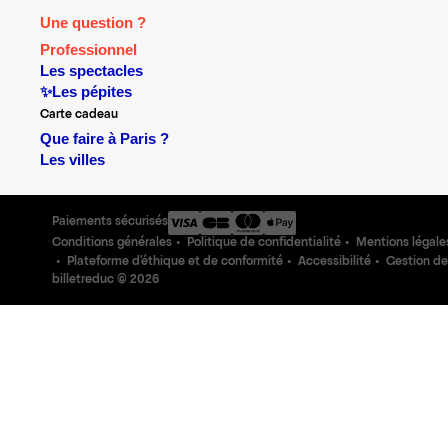
Une question ?
Professionnel
Les spectacles
✨Les pépites
Carte cadeau
Que faire à Paris ?
Les villes
Paiements sécurisés
Conditions générales
Politique de confidentialité
Mentions légale
Plateforme d'éthique et de conformité
Accessibilité
Gestion de
billetreduc ©
2026