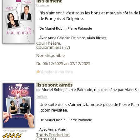
Ils s'aiment
Comédie
"Ils s'aiment !" c'est tous les bons et mauvais côtés de 
de François et Delphine.
De Muriel Robin, Pierre Palmade
Avec Anna Caldeira Delplace, Alain Richez
Coul'Théâtre
,
Coulommiers (
77
)
Non disponible
Du 06/12/2025 au 07/12/2025
Ajouter à ma liste
Ils se sont aimés
de Muriel Robin, Pierre Palmade, mis en scène par Alain Ri
Théâtre
Une suite de ils s'aiment, fameuse pièce de Pierre Pal
Robin revisitée.
De Muriel Robin, Pierre Palmade
Avec Anna, Alain
Note internautes:
Thoris Production
,
Cerny (
91
)
avec
3 avis