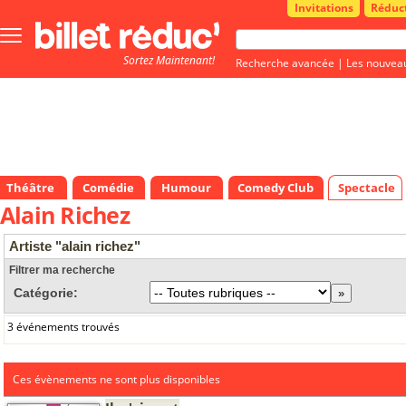
Invitations
Réduc
Bouton
menu
Sortez Maintenant!
principale
Recherche avancée
|
Les nouvea
Théâtre
Comédie
Humour
Comedy Club
Spectacle
Alain Richez
Artiste "alain richez"
Filtrer ma recherche
Catégorie:
3 événements trouvés
Ces évènements ne sont plus disponibles