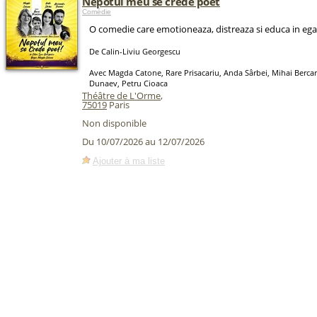
Nepotul meu se crede poet
Comédie
O comedie care emotioneaza, distreaza si educa in eg
De Calin-Liviu Georgescu
Avec Magda Catone, Rare Prisacariu, Anda Sârbei, Mihai Berca
Dunaev, Petru Cioaca
Théâtre de L'Orme
,
75019
Paris
Non disponible
Du 10/07/2026 au 12/07/2026
Ajouter à ma liste