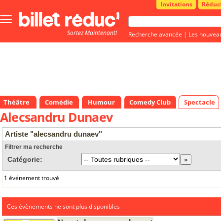
Invitations
Réduc
Bouton
menu
Sortez Maintenant!
principale
Recherche avancée
|
Les nouvea
Théâtre
Comédie
Humour
Comedy Club
Spectacle
Alecsandru Dunaev
Artiste "alecsandru dunaev"
Filtrer ma recherche
Catégorie:
1 événement trouvé
Ces évènements ne sont plus disponibles