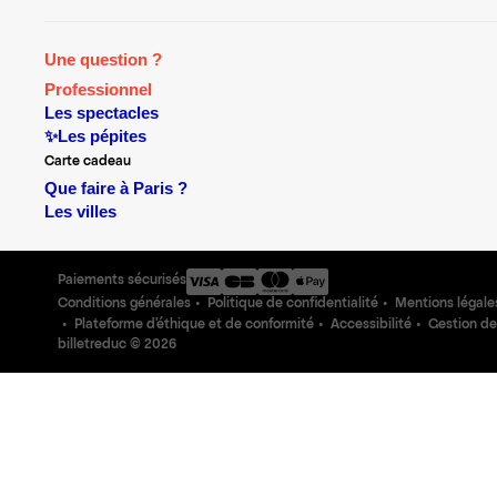
Une question ?
Professionnel
Les spectacles
✨Les pépites
Carte cadeau
Que faire à Paris ?
Les villes
Paiements sécurisés
Conditions générales
Politique de confidentialité
Mentions légale
Plateforme d'éthique et de conformité
Accessibilité
Gestion de
billetreduc ©
2026