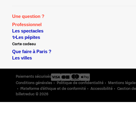
Une question ?
Professionnel
Les spectacles
✨Les pépites
Carte cadeau
Que faire à Paris ?
Les villes
Paiements sécurisés
Conditions générales
Politique de confidentialité
Mentions légale
Plateforme d'éthique et de conformité
Accessibilité
Gestion de
billetreduc ©
2026