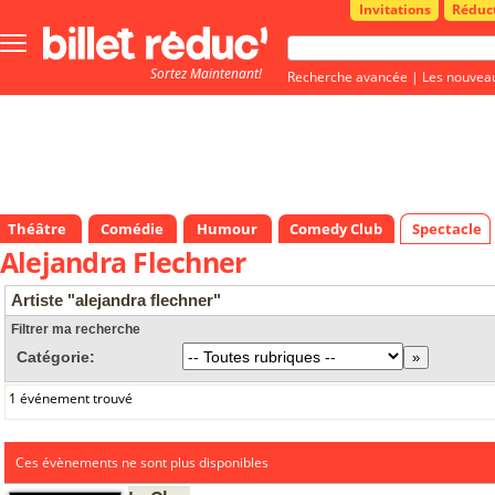
Invitations
Réduc
Bouton
menu
Sortez Maintenant!
principale
Recherche avancée
|
Les nouvea
Théâtre
Comédie
Humour
Comedy Club
Spectacle
Alejandra Flechner
Artiste "alejandra flechner"
Filtrer ma recherche
Catégorie:
1 événement trouvé
Ces évènements ne sont plus disponibles