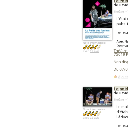
Le Poi
de David
Théâtre >
L'état
pubs. 
De Dav
Avec Na
Note internautes:
Desmar
Théâtre 
avec
11 avis
75019
P
Non dis
Du 07/0
Ajoute
Le poi
de David
Théâtre >
Le mal
Note internautes:
d'étab
l'éduc
avec
11 avis
De Dav