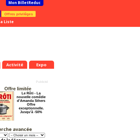
Mon BilletReduc
Offres privilèges
a Liste
Activité
Expo
Offre limitée
Le Rôti - La
nouvelle comédie
d'Amanda Sthers
Offre
exceptionnelle.
Jusqu'à -50%
erche avancée
Chéri on se dit tout
!
Offre
exceptionnelle.