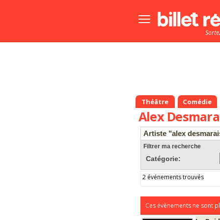
Bouton
menu
Sorte
principale
Théâtre
Comédie
Alex Desmara
Artiste "alex desmarai
Filtrer ma recherche
Catégorie:
2 événements trouvés
Ces évènements ne sont pl