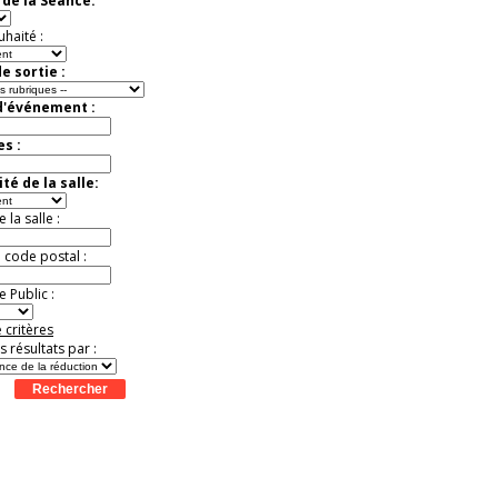
de la Séance:
Jusqu'à -57%
uhaité :
e sortie :
d'événement :
es :
té de la salle:
la salle :
u code postal :
 Public :
 critères
es résultats par :