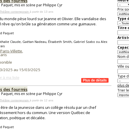
ds des fourmis
Heure 
 Paquet, mis en scène par Philippe Cyr
Prix so
 Théâtre contemporain
à partir de 13 ans
 du monde pèse lourd sur Jeanne et Olivier. Elle vandalise des
Type d
Il rêve qu'on brûle sa génération comme une guimauve.
Titre 
id Paquet
Artist
thalie Claude, Gaétan Nadeau, Élisabeth Smith, Gabriel Szabo ou Alex
ais
Capaci
Paris-Villette
,
aris
Nom de 
ponible
Ville o
3/2025 au 15/03/2025
Type de
r à ma liste
plus de
ds des fourmis
Trier l
 Paquet, mis en scène par Philippe Cyr
 Théâtre contemporain
à partir de 12 ans
 être de la jeunesse dans un collège résolu par un chef
lissement hors du commun. Une version Québec de
ation, poétique et décalée.
id Paquet