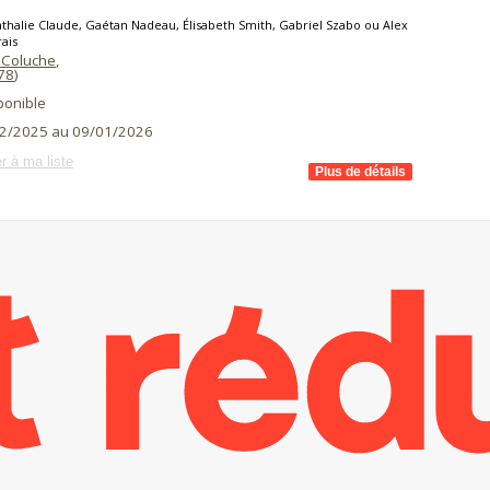
thalie Claude, Gaétan Nadeau, Élisabeth Smith, Gabriel Szabo ou Alex
ais
 Coluche
,
78
)
ponible
2/2025 au 09/01/2026
r à ma liste