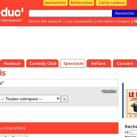
Invitations
Réductions
Carte cadeau
z Maintenant!
Recherche avancée
|
Les nouveautés
|
Dernières critiques
|
M
Humour
Comedy Club
Spectacle
Enfant
Concert
is
s"
»
Modifier
Rech
us disponibles
Le