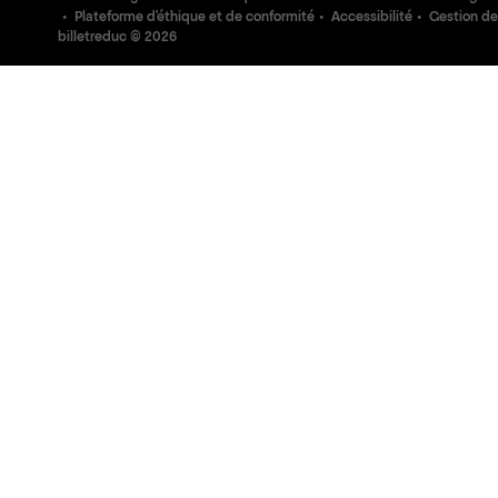
Plateforme d'éthique et de conformité
Accessibilité
Gestion de
billetreduc ©
2026