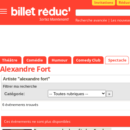
Invitations
Réduc
Bouton
menu
Sortez Maintenant!
principale
Recherche avancée
|
Les nouvea
Théâtre
Comédie
Humour
Comedy Club
Spectacle
Alexandre Fort
Artiste "alexandre fort"
Filtrer ma recherche
Catégorie:
6 événements trouvés
Ces évènements ne sont plus disponibles