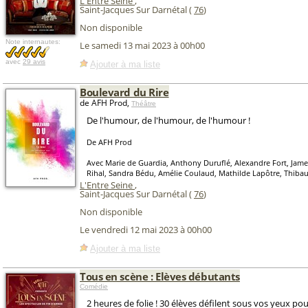
L'Entre Seine
,
Saint-Jacques Sur Darnétal (
76
)
Non disponible
Note internautes:
Le samedi 13 mai 2023 à 00h00
avec
29 avis
Ajouter à ma liste
Boulevard du Rire
de AFH Prod,
Théâtre
De l'humour, de l'humour, de l'humour !
De AFH Prod
Avec Marie de Guardia, Anthony Duruflé, Alexandre Fort, Jame
Rihal, Sandra Bédu, Amélie Coulaud, Mathilde Lapôtre, Thibau
L'Entre Seine
,
Saint-Jacques Sur Darnétal (
76
)
Non disponible
Le vendredi 12 mai 2023 à 00h00
Ajouter à ma liste
Tous en scène : Elèves débutants
Comédie
2 heures de folie ! 30 élèves défilent sous vos yeux pou