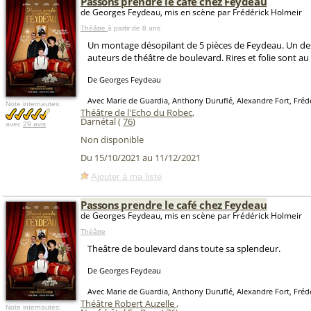
Passons prendre le café chez Feydeau
de Georges Feydeau, mis en scène par Frédérick Holmeir
Théâtre
à partir de 8 ans
Un montage désopilant de 5 pièces de Feydeau. Un de
auteurs de théâtre de boulevard. Rires et folie sont a
De Georges Feydeau
Avec Marie de Guardia, Anthony Duruflé, Alexandre Fort, Fréd
Note internautes:
Théâtre de l'Echo du Robec
,
Darnétal (
76
)
avec
29 avis
Non disponible
Du 15/10/2021 au 11/12/2021
Ajouter à ma liste
Passons prendre le café chez Feydeau
de Georges Feydeau, mis en scène par Frédérick Holmeir
Théâtre
Theâtre de boulevard dans toute sa splendeur.
De Georges Feydeau
Avec Marie de Guardia, Anthony Duruflé, Alexandre Fort, Fréd
Théâtre Robert Auzelle
,
Note internautes: