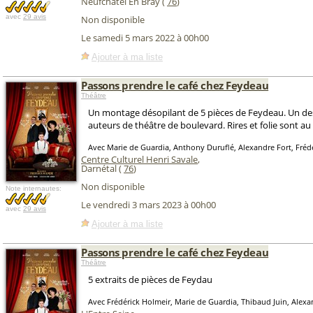
Neufchâtel En Bray (
76
)
avec
29 avis
Non disponible
Le samedi 5 mars 2022 à 00h00
Ajouter à ma liste
Passons prendre le café chez Feydeau
Théâtre
Un montage désopilant de 5 pièces de Feydeau. Un de
auteurs de théâtre de boulevard. Rires et folie sont a
Avec Marie de Guardia, Anthony Duruflé, Alexandre Fort, Fréd
Centre Culturel Henri Savale
,
Darnétal (
76
)
Non disponible
Note internautes:
Le vendredi 3 mars 2023 à 00h00
avec
29 avis
Ajouter à ma liste
Passons prendre le café chez Feydeau
Théâtre
5 extraits de pièces de Feydau
Avec Frédérick Holmeir, Marie de Guardia, Thibaud Juin, Alexa