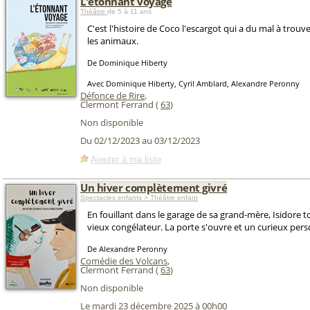
L'étonnant voyage
Théâtre
de 5 à 11 ans
C'est l'histoire de Coco l'escargot qui a du mal à trouv
les animaux.
De Dominique Hiberty
Avec Dominique Hiberty, Cyril Amblard, Alexandre Peronny
Défonce de Rire
,
Clermont Ferrand (
63
)
Non disponible
Du 02/12/2023 au 03/12/2023
Ajouter à ma liste
Un hiver complètement givré
Spectacles enfants > Théâtre enfant
En fouillant dans le garage de sa grand-mère, Isidore 
vieux congélateur. La porte s'ouvre et un curieux per
De Alexandre Peronny
Comédie des Volcans
,
Clermont Ferrand (
63
)
Non disponible
Le mardi 23 décembre 2025 à 00h00