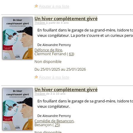
Ajouter à ma liste
Un hiver complétement givré
Théâtre
à partir de 4 ans
En fouillant dans le garage de sa grand-mère, Isidore 
vieux congélateur. La porte s'ouvre et un curieux per
De Alexandre Perrony
Défonce de Rire
,
Clermont Ferrand (
63
)
Non disponible
Du 25/01/2025 au 25/01/2026
Ajouter à ma liste
Un hiver complètement givré
Théâtre
de 3 à 10 ans
En fouillant dans le garage de sa grand-mère, Isidore 
vieux congélateur.
De Alexandre Perrony
Comédie de Besançon
,
Besançon (
25
)
Non disponible