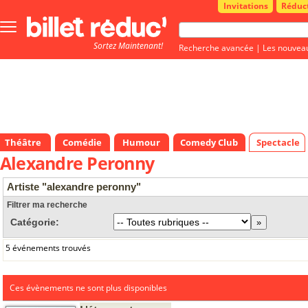
Invitations
Réduc
Bouton
menu
Sortez Maintenant!
principale
Recherche avancée
|
Les nouvea
Théâtre
Comédie
Humour
Comedy Club
Spectacle
Alexandre Peronny
Artiste "alexandre peronny"
Filtrer ma recherche
Catégorie:
5 événements trouvés
Ces évènements ne sont plus disponibles