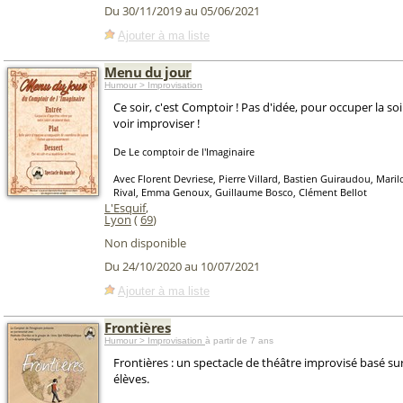
Du 30/11/2019 au 05/06/2021
Ajouter à ma liste
Menu du jour
Humour > Improvisation
Ce soir, c'est Comptoir ! Pas d'idée, pour occuper la so
voir improviser !
De Le comptoir de l'Imaginaire
Avec Florent Devriese, Pierre Villard, Bastien Guiraudou, Maril
Rival, Emma Genoux, Guillaume Bosco, Clément Bellot
L'Esquif
,
Lyon
(
69
)
Non disponible
Du 24/10/2020 au 10/07/2021
Ajouter à ma liste
Frontières
Humour > Improvisation
à partir de 7 ans
Frontières : un spectacle de théâtre improvisé basé sur 
élèves.