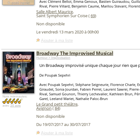
Avec Clément Bellot, Emma Genoux, Bastien Guiraudou, Guill
Rival, Pierre Villard, Benjamin Caume, Marilou Stevant, Floren
Salle Albert Maurice
,
Saint Symphorien Sur Coise (
69
)
Non disponible
Le vendredi 13 mars 2020 à 00h00
Ajouter à ma liste
Broadway The Improvised Musical
Humour > Improvisation
Un Broadway improvisé unique chaque jour rien que p
De Poupak Sepehri
Avec Poupak Sepehri, Stéphane Seigneurie, Florence Charle, E
Giraudet, Sonia Jourdan, Fabien Perret, Laurent Sawrei, Pierre-
Rival, Samuel Gounon, Thierry Lechevalier, Kathleen Brun, Pér
Note internautes:
Garel, Leeland Mariet, Nathalie Paloc-Brun
Le Grand petit théâtre
,
avec
20 avis
Avignon
(
84
)
Non disponible
Du 19/07/2017 au 30/07/2017
Ajouter à ma liste