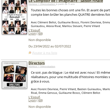
Le Comptoir de l'Imaginaire - Saison Finale
Humour > Improvisation
à partir de 5 ans
Toutes les bonnes choses ont une fin. Et avant de part
compte bien brûler les planches QUATRE dernières fois
Avec Clément Bellot, Guillaume Bosco, Florent Devriese, Emm
Guiraudou, Alexia Rival, Marilou Stevant, Pierre Villard
L'Esquif
,
Lyon
(
69
)
Non disponible
Du 23/04/2022 au 02/07/2022
Ajouter à ma liste
Directors
Humour > Improvisation
Ce soir, pas de blague : Le réal est avec nous ! Et même
réalisateurs, pour une multitude d'histoires montées 
grâce à vous.
Avec Florent Devriese, Pierre Villard, Bastien Guiraudou, Maril
Rival, Emma Genoux, Guillaume Bosco, Clément Bellot
L'Esquif
,
Lyon
(
69
)
Non disponible