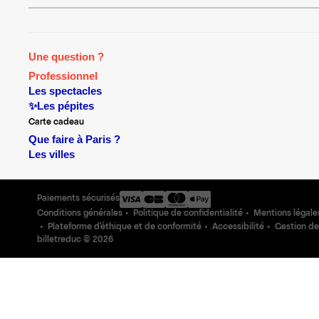
Une question ?
Professionnel
Les spectacles
✨Les pépites
Carte cadeau
Que faire à Paris ?
Les villes
Paiements sécurisés
Conditions générales
Politique de confidentialité
Mentions légale
Plateforme d'éthique et de conformité
Accessibilité
Gestion de
billetreduc ©
2026