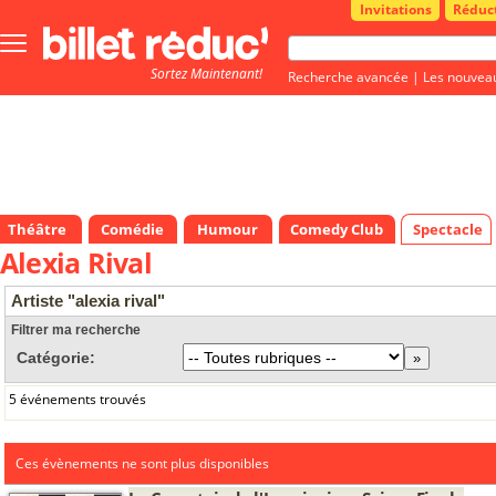
Invitations
Réduc
Bouton
menu
Sortez Maintenant!
principale
Recherche avancée
|
Les nouvea
Théâtre
Comédie
Humour
Comedy Club
Spectacle
Alexia Rival
Artiste "alexia rival"
Filtrer ma recherche
Catégorie:
5 événements trouvés
Ces évènements ne sont plus disponibles