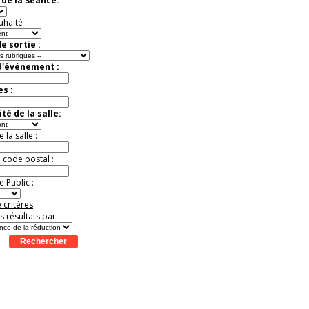
de la Séance:
Jusqu'à -37%
uhaité :
e sortie :
d'événement :
es :
té de la salle:
la salle :
u code postal :
 Public :
 critères
es résultats par :