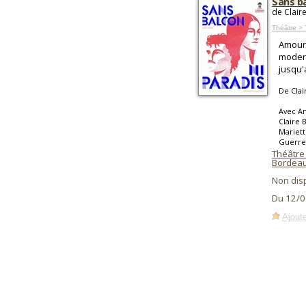
Sans ba
de Clair
Théâtre > 
Amour 
modern
jusqu'
De Clai
Avec An
Claire 
Mariett
Guerrer
Théâtre
Bordea
Non dis
Du 12/0
Ajoute