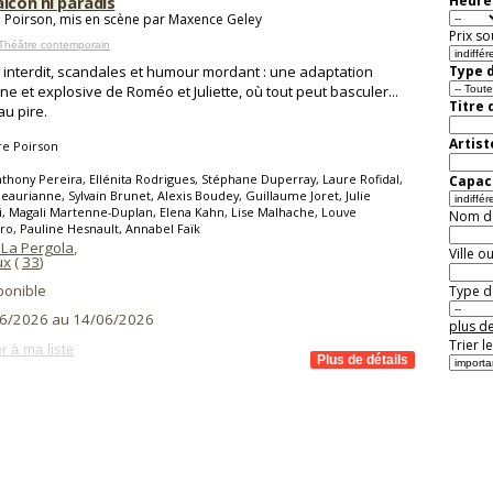
lcon ni paradis
Heure 
e Poirson, mis en scène par Maxence Geley
Prix so
Théâtre contemporain
interdit, scandales et humour mordant : une adaptation
Type d
e et explosive de Roméo et Juliette, où tout peut basculer...
Titre 
au pire.
Artist
re Poirson
thony Pereira, Ellénita Rodrigues, Stéphane Duperray, Laure Rofidal,
Capaci
Beaurianne, Sylvain Brunet, Alexis Boudey, Guillaume Joret, Julie
i, Magali Martenne-Duplan, Elena Kahn, Lise Malhache, Louve
Nom de 
o, Pauline Hesnault, Annabel Faïk
 La Pergola
,
Ville o
ux
(
33
)
ponible
Type de
6/2026 au 14/06/2026
plus de
Trier l
r à ma liste