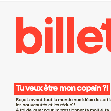
Tu veux être mon copain ?!
Reçois avant tout le monde nos idées de sorti
les nouveautés et les réduc' !
A toi de jouer pour impressionner ta moitié, ta