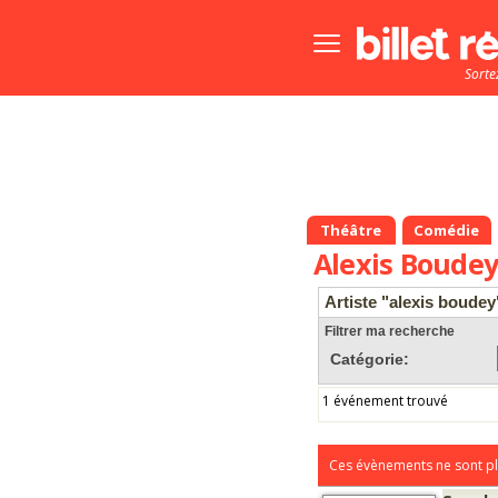
Bouton
menu
Sorte
principale
Théâtre
Comédie
Alexis Boude
Artiste "alexis boudey
Filtrer ma recherche
Catégorie:
1 événement trouvé
Ces évènements ne sont pl