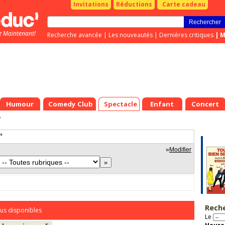
Invitations
Réductions
Carte cadeau
z Maintenant!
Recherche avancée
|
Les nouveautés
|
Dernières critiques
|
M
Humour
Comedy Club
Spectacle
Enfant
Concert
y
"
»
Modifier
Rech
us disponibles
Le