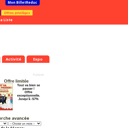
Mon BilletReduc
Offres privilèges
a Liste
Activité
Expo
Offre limitée
Tout va bien se
passer !
Offre
exceptionnelle.
Jusqu'à -57%
erche avancée
Les enfants du
Paradis
Offre
exceptionnelle.