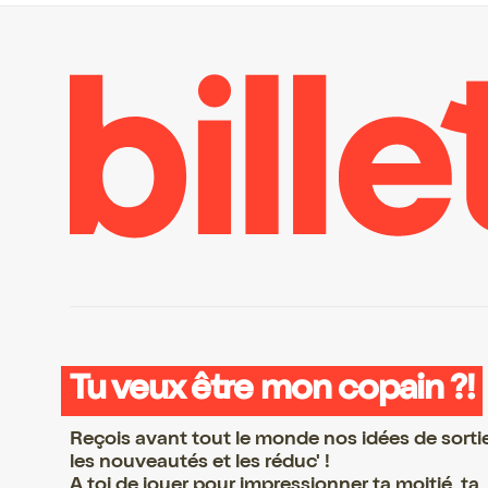
Tu veux être mon copain ?!
Reçois avant tout le monde nos idées de sorti
les nouveautés et les réduc' !
A toi de jouer pour impressionner ta moitié, ta