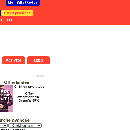
Mon BilletReduc
Offres privilèges
a Liste
Activité
Expo
Offre limitée
Chéri on se dit tout
!
Offre
exceptionnelle.
Jusqu'à -57%
erche avancée
Les enfants du
Paradis
Offre
exceptionnelle.