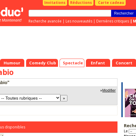
Invitations
Réductions
Carte cadeau
z Maintenant!
Recherche avancée
|
Les nouveautés
|
Dernières critiques
|
M
Humour
Comedy Club
Spectacle
Enfant
Concert
abio
abio"
»
Modifier
Rech
us disponibles
Le