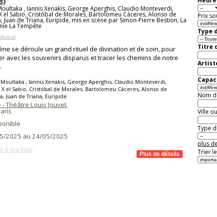
s)
Heure 
oultaka , Iannis Xenakis, George Aperghis, Claudio Monteverdi,
X el Sabio, Cristóbal de Morales, Bartolomeu Cáceres, Alonso de
Prix so
 Juan de Triana, Euripide, mis en scène par Simon-Pierre Bestion, La
ie La Tempête
Type d
Musical
Titre 
ène se déroule un grand rituel de divination et de soin, pour
r avec les souvenirs disparus et tracer les chemins de notre
Artist
.
Capaci
Moultaka , Iannis Xenakis, George Aperghis, Claudio Monteverdi,
 X el Sabio, Cristóbal de Morales, Bartolomeu Cáceres, Alonso de
Nom de 
, Juan de Triana, Euripide
- Théâtre Louis Jouvet
,
aris
Ville o
ponible
Type de
5/2025 au 24/05/2025
plus de
r à ma liste
Trier l