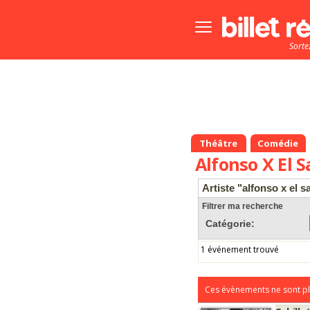
Bouton
menu
Sorte
principale
Théâtre
Comédie
Alfonso X El S
Artiste "alfonso x el s
Filtrer ma recherche
Catégorie:
1 événement trouvé
Ces évènements ne sont pl