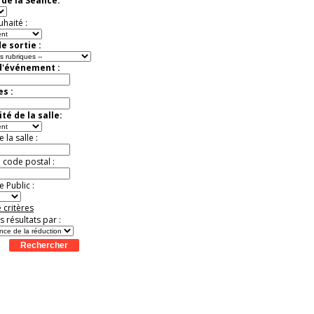
de la Séance:
Jusqu'à -37%
uhaité :
e sortie :
d'événement :
es :
té de la salle:
la salle :
u code postal :
 Public :
 critères
es résultats par :