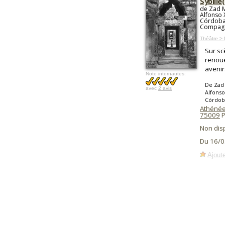
Sybille(
de Zad M
Alfonso 
Córdoba,
Compagn
Théâtre > 
Sur sc
renoue
avenir
Note internautes:
De Zad 
avec
2 avis
Alfonso
Córdoba
Athénée 
75009
P
Non dis
Du 16/0
Ajoute