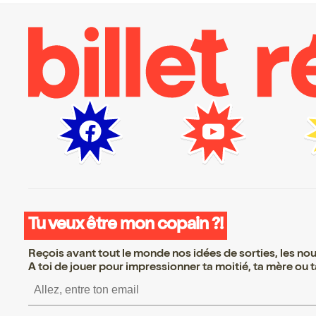
Tu veux être mon copain ?!
Reçois avant tout le monde nos idées de sorties, les nouv
A toi de jouer pour impressionner ta moitié, ta mère ou ta
S’inscrire S’inscrire S