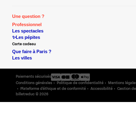
Une question ?
Professionnel
Les spectacles
✨Les pépites
Carte cadeau
Que faire à Paris ?
Les villes
Paiements sécurisés
Conditions générales
Politique de confidentialité
Mentions légale
Plateforme d'éthique et de conformité
Accessibilité
Gestion de
billetreduc ©
2026