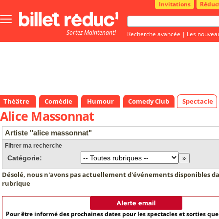
Invitations
Réduc
Bouton
menu
Sortez Maintenant!
principale
Recherche avancée
|
Les nouvea
Théâtre
Comédie
Humour
Comedy Club
Spectacle
Alice Massonnat
Artiste "alice massonnat"
Filtrer ma recherche
Catégorie:
Désolé, nous n'avons pas actuellement d'événements disponibles da
rubrique
Pour être informé des prochaines dates pour les spectacles et sorties qu