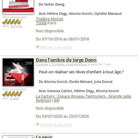
De Stefan Zweig
Avec Hélène Degy, Aliocha Itovich, Ophélie Marsaud
Note internautes:
Théâtre Michel
,
75008
Paris
avec
515 avis
Non disponible
Du 07/10/2016 au 06/01/2018
Ajouter à ma liste
Dans l'ombre de Jorge Donn
Comédie > Comédie contemporaine
à partir de 7 ans
Peut-on réaliser ses rêves d'enfant à tout âge ?
De Aliocha Itovich, Elodie Menant, Julia Dorval
Note internautes:
Avec Vanessa Caihlol, Hélène Degy, Aliocha Itovich
La Factory : Espace Roseau Teinturiers - Grande salle
,
avec
5 avis
Avignon
(
84
)
Non disponible
Du 03/07/2026 au 25/07/2026
Ajouter à ma liste
La peur