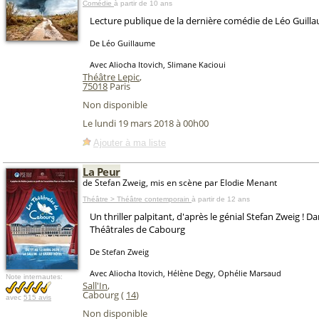
Comédie
à partir de 10 ans
Lecture publique de la dernière comédie de Léo Guill
De Léo Guillaume
Avec Aliocha Itovich, Slimane Kacioui
Théâtre Lepic
,
75018
Paris
Non disponible
Le lundi 19 mars 2018 à 00h00
Ajouter à ma liste
La Peur
de Stefan Zweig, mis en scène par Elodie Menant
Théâtre > Théâtre contemporain
à partir de 12 ans
Un thriller palpitant, d'après le génial Stefan Zweig ! D
Théâtrales de Cabourg
De Stefan Zweig
Avec Aliocha Itovich, Hélène Degy, Ophélie Marsaud
Note internautes:
Sall'In
,
Cabourg (
14
)
avec
515 avis
Non disponible