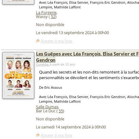
Avec Léa François, Elisa Servier, François-Eric Gendron, Alioch
Lempire, Mathilde Laffont
La Forgerie
,
Wassy (
52
)
Non disponible
Le vendredi 13 septembre 2024 à 00h00
Ajouter à ma liste
Les Guêpes avec Léa François, Elisa Servier et F
Gendron
Comédie
à partir de 10 ans
Quand les secrets et les non-dits remontent à la surfac
personnalités se dévoilent et les sentiments s'exacerb
De Eric Assous
Avec Léa François, Elisa Servier, François-Eric Gendron, Alioch
Lempire, Mathilde Laffont
Salle Dumas
,
Bar Le Duc (
55
)
Non disponible
Le samedi 14 septembre 2024 à 00h00
Ajouter à ma liste