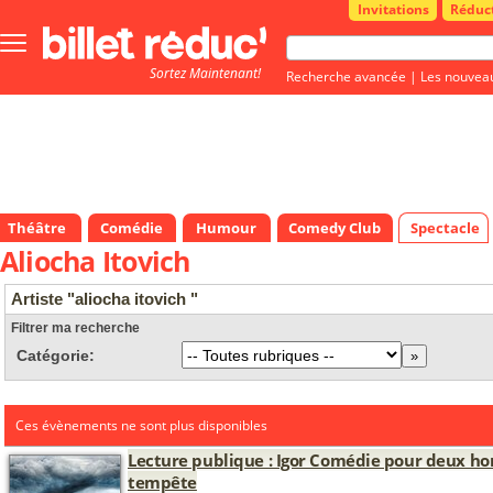
Invitations
Réduc
Bouton
menu
Sortez Maintenant!
principale
Recherche avancée
|
Les nouvea
Théâtre
Comédie
Humour
Comedy Club
Spectacle
Aliocha Itovich
Artiste "aliocha itovich "
Filtrer ma recherche
Catégorie:
Ces évènements ne sont plus disponibles
Lecture publique : Igor Comédie pour deux h
tempête