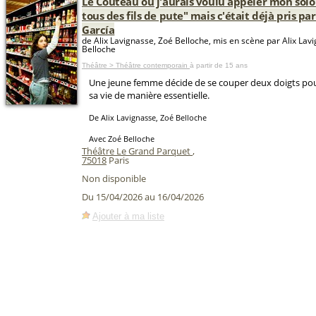
Le Couteau ou j'aurais voulu appeler mon solo
tous des fils de pute" mais c'était déjà pris pa
García
de Alix Lavignasse, Zoé Belloche, mis en scène par Alix Lav
Belloche
Théâtre > Théâtre contemporain
à partir de 15 ans
Une jeune femme décide de se couper deux doigts po
sa vie de manière essentielle.
De Alix Lavignasse, Zoé Belloche
Avec Zoé Belloche
Théâtre Le Grand Parquet
,
75018
Paris
Non disponible
Du 15/04/2026 au 16/04/2026
Ajouter à ma liste