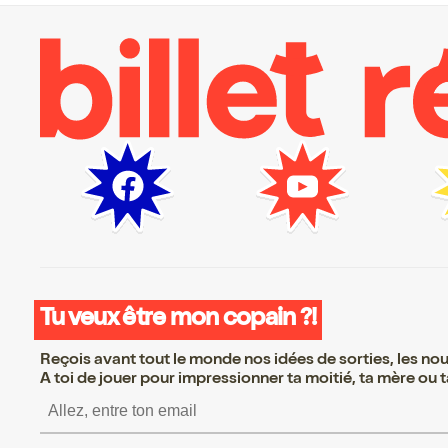
Tu veux être mon copain ?!
Reçois avant tout le monde nos idées de sorties, les nouv
A toi de jouer pour impressionner ta moitié, ta mère ou ta
S’inscrire S’inscrire S’