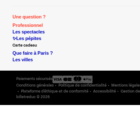
Une question ?
Professionnel
Les spectacles
✨Les pépites
Carte cadeau
Que faire à Paris ?
Les villes
Paiements sécurisés
Conditions générales
Politique de confidentialité
Mentions légale
Plateforme d'éthique et de conformité
Accessibilité
Gestion de
billetreduc ©
2026