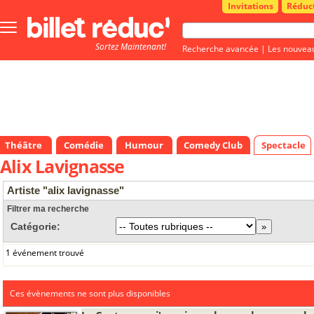
Invitations
Réduc
Bouton
menu
Sortez Maintenant!
principale
Recherche avancée
|
Les nouvea
Théâtre
Comédie
Humour
Comedy Club
Spectacle
Alix Lavignasse
Artiste "alix lavignasse"
Filtrer ma recherche
Catégorie:
1 événement trouvé
Ces évènements ne sont plus disponibles