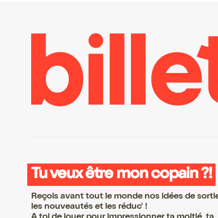
Tu veux être mon copain ?!
Reçois avant tout le monde nos idées de sorti
les nouveautés et les réduc' !
A toi de jouer pour impressionner ta moitié, ta