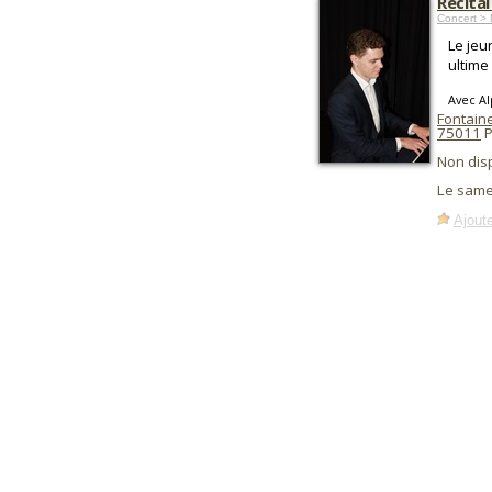
Récital
Concert > 
Le jeu
ultime
Avec A
Fontain
75011
P
Non dis
Le same
Ajoute