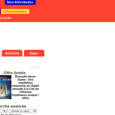
Mon BilletReduc
Offres privilèges
a Liste
Activité
Expo
Offre limitée
Éternelle Notre-
Dame : Une
expédition
immersive en réalité
virtuelle à la Cité de
l'Histoire
Expérience unique !
Offre
promotionnelle.
Jusqu'à -35%
erche avancée
Dernier coup de
ciseaux