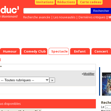
Invitations
Réductions
Carte cadeau
z Maintenant!
Recherche avancée
|
Les nouveautés
|
Dernières critiques
|
M
Humour
Comedy Club
Spectacle
Enfant
Concert
h
"
»
Modifier
Rech
us disponibles
Le