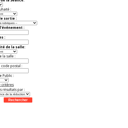
de la Séance:
Offre
exceptionnelle.
Jusqu'à -52%
uhaité :
e sortie :
d'événement :
es :
té de la salle:
la salle :
u code postal :
 Public :
 critères
es résultats par :