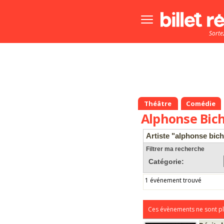
Bouton
menu
Sorte
principale
Théâtre
Comédie
Alphonse Bic
Artiste "alphonse bich
Filtrer ma recherche
Catégorie:
1 événement trouvé
Ces évènements ne sont pl