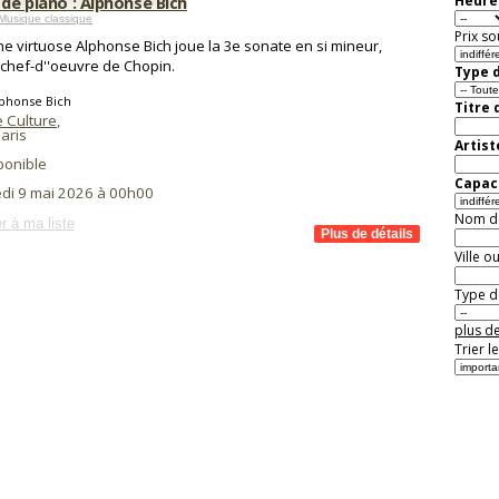
 de piano : Alphonse Bich
Heure 
Musique classique
Prix so
ne virtuose Alphonse Bich joue la 3e sonate en si mineur,
 chef-d''oeuvre de Chopin.
Type d
lphonse Bich
Titre 
e Culture
,
aris
Artist
ponible
Capaci
di 9 mai 2026 à 00h00
Nom de 
r à ma liste
Ville o
Type de
plus de
Trier l