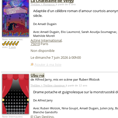
La Châtelaine de Vergy
Théâtre > Romance
à partir de 6 ans
Adaptée d'un célèbre roman d'amour courtois anonym
siècle.
De Amaël Dugain
Avec Amaël Dugain, Elio Laumond, Sarah Aoudja-Soumagnac, B
Mathilde Morell
Note internautes:
Acting International
,
75019
Paris
avec
5 avis
Non disponible
Le dimanche 7 juin 2026 à 00h00
Ajouter à ma liste
Ubu roi
de Alfred Jarry, mis en scène par Ruben Wolzok
Théâtre > Théâtre classique
à partir de 12 ans
Drame potache et guignolesque sur la monstruosité d
De Alfred Jarry
Avec Ruben Wolzok, Nina Goupil, Amaël Dugain, Julien Joly, B
Blanche Gandolfo
El Clan Destino
,
Note internautes: