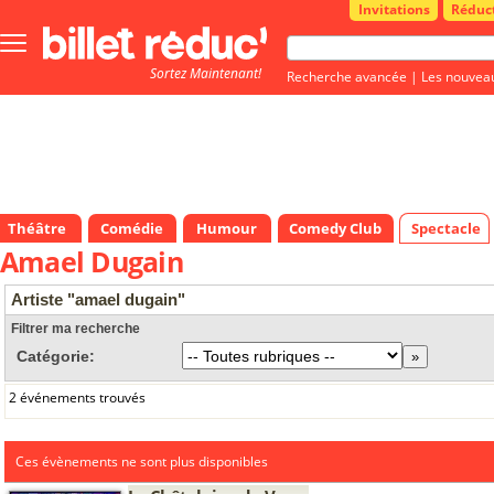
Invitations
Réduc
Bouton
menu
Sortez Maintenant!
principale
Recherche avancée
|
Les nouvea
Théâtre
Comédie
Humour
Comedy Club
Spectacle
Amael Dugain
Artiste "amael dugain"
Filtrer ma recherche
Catégorie:
2 événements trouvés
Ces évènements ne sont plus disponibles