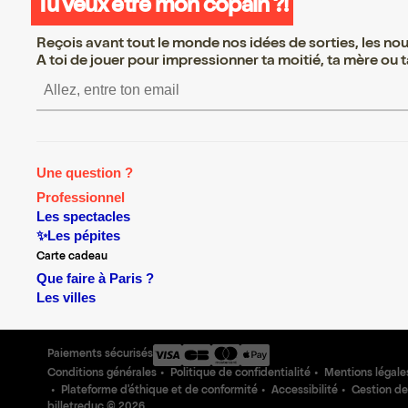
Tu veux être mon copain ?!
Reçois avant tout le monde nos idées de sorties, les nouv
A toi de jouer pour impressionner ta moitié, ta mère ou ta
S’inscrire S’inscrire S’inscrire
Une question ?
Professionnel
Les spectacles
✨Les pépites
Carte cadeau
Que faire à Paris ?
Les villes
Paiements sécurisés
Conditions générales
Politique de confidentialité
Mentions légale
Plateforme d'éthique et de conformité
Accessibilité
Gestion de
billetreduc ©
2026