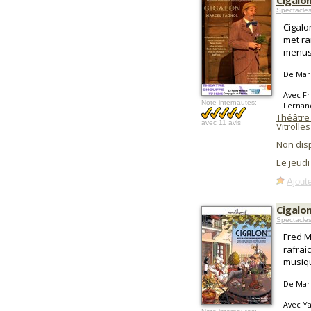
Cigalo
Spectacle
Cigalon
met ra
menus
De Mar
Avec Fr
Note internautes:
Fernan
Théâtre 
avec
11 avis
Vitrolles
Non dis
Le jeudi
Ajoute
Cigalo
Spectacle
Fred M
rafrai
musiqu
De Mar
Avec Ya