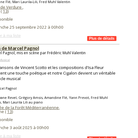
e Flé, Mari Laurila-Lili, Fred Muhl Valentin
 de Verdure
,
 (
13
)
ponible
nche 25 septembre 2022 à 00h00
r à ma liste
n de Marcel Pagnol
l Pagnol, mis en scène par Frédéric Muhl Valentin
Musical
ansons de Vincent Scotto et les compositions d'Isa Fleur
ent une touche poétique et notre Cigalon devient un véritable
cle musical
cel Pagnol
vane Revel, Grégory Amsis, Amandine Flé, Yann Prevot, Fred Muhl
, Mari Laurila Lili au piano
e de la Forêt Méditerranéenne
,
ne (
13
)
ponible
nche 3 août 2025 à 00h00
r à ma liste