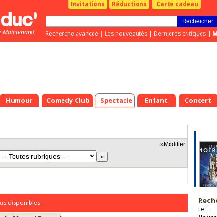
Invitations
Réductions
Carte cadeau
z Maintenant!
Recherche avancée
|
Les nouveautés
|
Dernières critiques
|
M
Humour
Comedy Club
Spectacle
Enfant
Concert
»
Modifier
Rech
us disponibles
Le