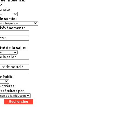
 de la Séance:
Offre
exceptionnelle.
Jusqu'à -52%
uhaité :
e sortie :
 d'événement :
es :
té de la salle:
la salle :
u code postal :
 Public :
 critères
es résultats par :