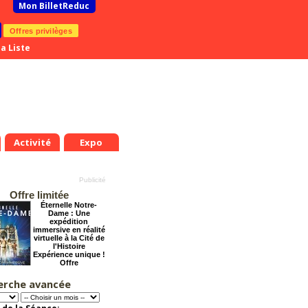
Mon BilletReduc
Offres privilèges
a Liste
Activité
Expo
Offre limitée
Éternelle Notre-
Dame : Une
expédition
immersive en réalité
virtuelle à la Cité de
l'Histoire
Expérience unique !
Offre
promotionnelle.
Jusqu'à -35%
erche avancée
Dernier coup de
ciseaux