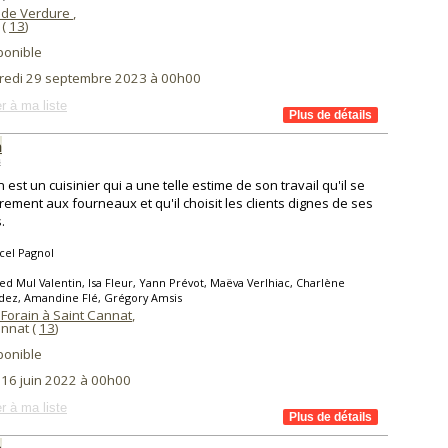
 de Verdure
,
 (
13
)
ponible
redi 29 septembre 2023 à 00h00
r à ma liste
n
s
 est un cuisinier qui a une telle estime de son travail qu'il se
rement aux fourneaux et qu'il choisit les clients dignes de ses
.
cel Pagnol
ed Mul Valentin, Isa Fleur, Yann Prévot, Maëva Verlhiac, Charlène
dez, Amandine Flé, Grégory Amsis
 Forain à Saint Cannat
,
annat (
13
)
ponible
 16 juin 2022 à 00h00
r à ma liste