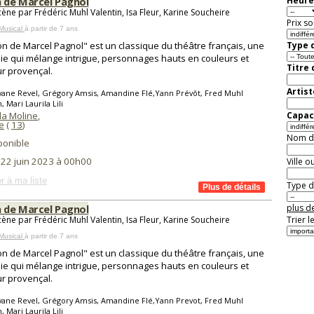
n de Marcel Pagnol
Heure
cène par Frédéric Muhl Valentin, Isa Fleur, Karine Soucheire
Prix so
Musical
à partir de 7 ans
on de Marcel Pagnol" est un classique du théâtre français, une
Type d
e qui mélange intrigue, personnages hauts en couleurs et
Titre
r provençal.
Artist
vane Revel, Grégory Amsis, Amandine Flé,Yann Prévôt, Fred Muhl
, Mari Laurila Lili
la Moline
,
Capaci
e
(
13
)
Nom de 
ponible
 22 juin 2023 à 00h00
Ville o
r à ma liste
Type de
n de Marcel Pagnol
plus de
cène par Frédéric Muhl Valentin, Isa Fleur, Karine Soucheire
Trier l
Musical
à partir de 7 ans
on de Marcel Pagnol" est un classique du théâtre français, une
e qui mélange intrigue, personnages hauts en couleurs et
r provençal.
vane Revel, Grégory Amsis, Amandine Flé,Yann Prevot, Fred Muhl
, Mari Laurila Lili