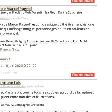
n de Marcel Pagnol
cène par Frédéric Muhl Valentin, Isa Fleur, Karine Soucheire
Musical
à partir de 7 ans
on de Marcel Pagnol" est un classique du théâtre français, une
e qui mélange intrigue, personnages hauts en couleurs et
r provençal.
vane Revel, Grégory Amsis, Amandine Flé,Yann Prevot, Fred Muhl
 et Mari Laurila Lili au piano
 Francis Gag
,
6
)
ponible
di 10 juin 2023 à 00h00
r à ma liste
ient une fois
s > Comédie musicale
à partir de 8 ans
 et Martin sont comme tous les couples au bord de la rupture :
viguent entre non-dits et frustrations.
olas Maury, Compagnie L'Artscene