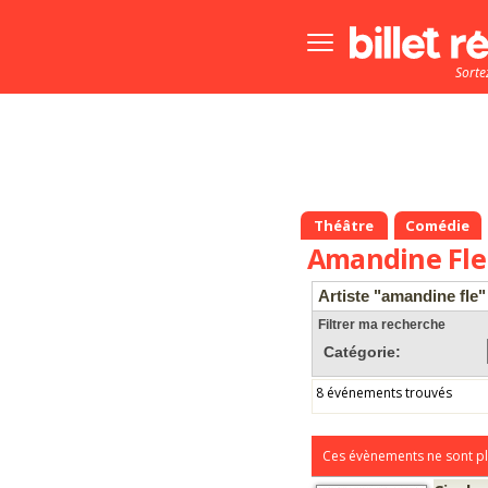
Bouton
menu
Sorte
principale
Théâtre
Comédie
Amandine Fle
Artiste "amandine fle"
Filtrer ma recherche
Catégorie:
8 événements trouvés
Ces évènements ne sont pl