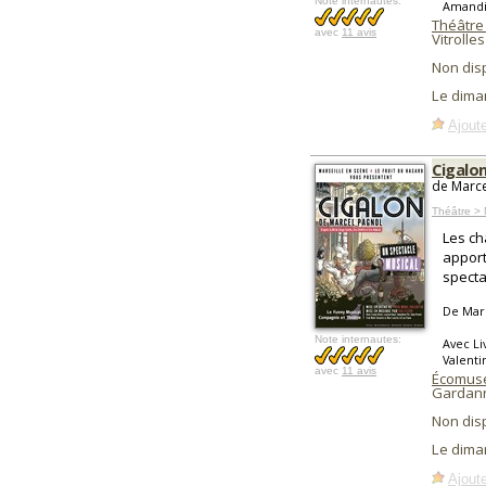
Note internautes:
Amandin
Théâtre
avec
11 avis
Vitrolles
Non dis
Le dima
Ajoute
Cigalo
de Marce
Théâtre > 
Les ch
apport
specta
De Mar
Note internautes:
Avec Li
Valentin
avec
11 avis
Écomusé
Gardan
Non dis
Le dima
Ajoute