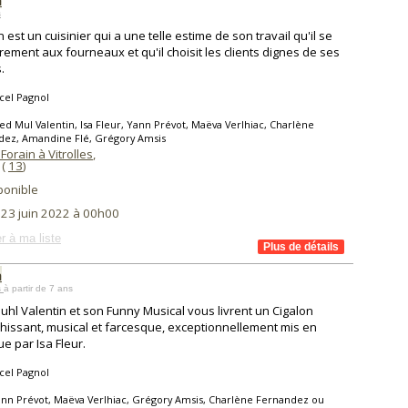
n
s
 est un cuisinier qui a une telle estime de son travail qu'il se
rement aux fourneaux et qu'il choisit les clients dignes de ses
.
cel Pagnol
ed Mul Valentin, Isa Fleur, Yann Prévot, Maëva Verlhiac, Charlène
dez, Amandine Flé, Grégory Amsis
Forain à Vitrolles
,
 (
13
)
ponible
 23 juin 2022 à 00h00
r à ma liste
n
s
à partir de 7 ans
uhl Valentin et son Funny Musical vous livrent un Cigalon
chissant, musical et farcesque, exceptionnellement mis en
e par Isa Fleur.
cel Pagnol
nn Prévot, Maëva Verlhiac, Grégory Amsis, Charlène Fernandez ou