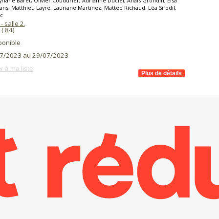
riane Baret, Olivier Coudurier, Adrianne Duciel, Anaïs Grondin, Elsa
ns, Matthieu Layre, Lauriane Martinez, Matteo Richaud, Léa Sifodil,
ic
- salle 2
,
(
84
)
ponible
7/2023 au 29/07/2023
r à ma liste