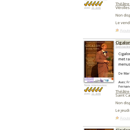
Théâtre
Vitrolles
avec
11 avis
Non dis
Le vend
Ajoute
Cigalo
Spectacle
Cigalon
met ra
menus
De Mar
Avec Fr
Note internautes:
Fernan
Théâtre
avec
11 avis
Saint C
Non dis
Le jeudi
Ajoute