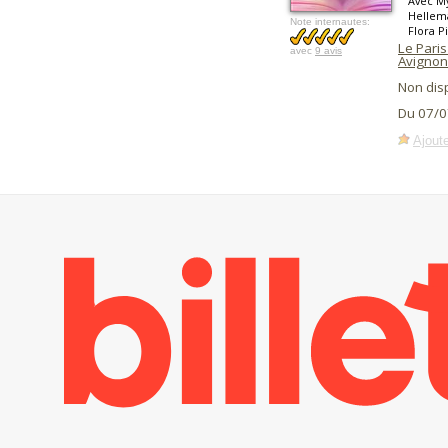
Avec My
Hellema
Note internautes:
Flora P
Le Paris 
avec
9 avis
Avignon
Non dis
Du 07/0
Ajoute