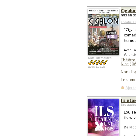
Cigalo
mis en s
Théâtre > 
"Cigal
comédi
humou
Avec Li
Valentin
Note internautes:
Théâtre
Nice
(
0
avec
11 avis
Non dis
Le same
Ajoute
Ils éta
Spectacle
Louise
ils na
De Nic