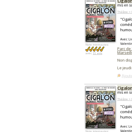
Cigalo
mis en s
Théâtre > 
"Cigal
comédi
humou
Avec Li
Valentin
Note internautes:
Parc de 
Marseill
avec
11 avis
Non dis
Le jeudi
Ajoute
Cigalo
mis en s
Théâtre > 
"Cigal
comédi
humou
Avec Li
Valentin
Note internautes: