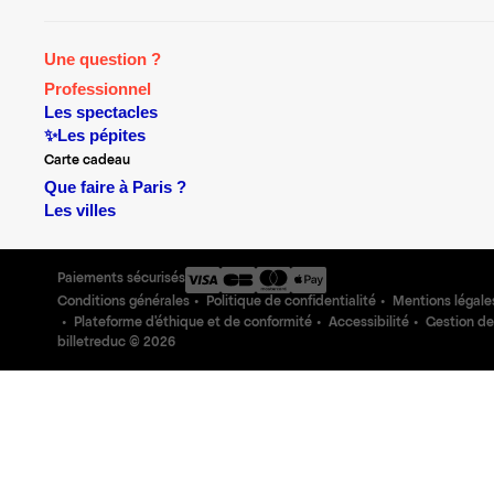
Une question ?
Professionnel
Les spectacles
✨Les pépites
Carte cadeau
Que faire à Paris ?
Les villes
Paiements sécurisés
Conditions générales
Politique de confidentialité
Mentions légale
Plateforme d'éthique et de conformité
Accessibilité
Gestion de
billetreduc ©
2026