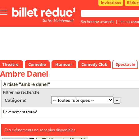
Invitations
Réduc
Bouton
menu
Sortez Maintenant!
principale
Recherche avancée
|
Les nouvea
Théâtre
Comédie
Humour
Comedy Club
Spectacle
Ambre Danel
Artiste "ambre danel"
Filtrer ma recherche
Catégorie:
1 événement trouvé
Ces évènements ne sont plus disponibles