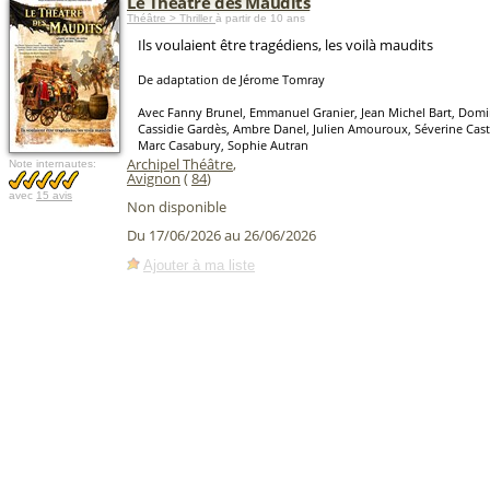
Le Théâtre des Maudits
Théâtre > Thriller
à partir de 10 ans
Ils voulaient être tragédiens, les voilà maudits
De adaptation de Jérome Tomray
Avec Fanny Brunel, Emmanuel Granier, Jean Michel Bart, Domin
Cassidie Gardès, Ambre Danel, Julien Amouroux, Séverine Caste
Marc Casabury, Sophie Autran
Archipel Théâtre
,
Note internautes:
Avignon
(
84
)
avec
15 avis
Non disponible
Du 17/06/2026 au 26/06/2026
Ajouter à ma liste