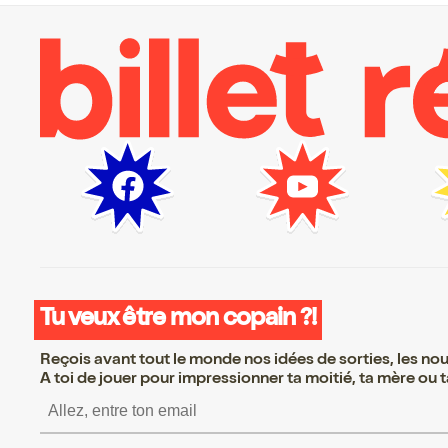
Tu veux être mon copain ?!
Reçois avant tout le monde nos idées de sorties, les nouv
A toi de jouer pour impressionner ta moitié, ta mère ou ta
S’inscrire S’inscrire S’