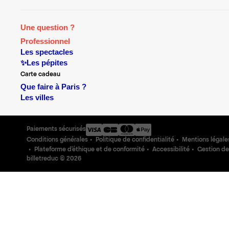
Une question ?
Professionnel
Les spectacles
✨Les pépites
Carte cadeau
Que faire à Paris ?
Les villes
Paiements sécurisés
Conditions générales
Politique de confidentialité
Mentions légale
Plateforme d'éthique et de conformité
Accessibilité
Gestion de
billetreduc ©
2026