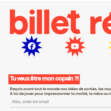
Tu veux être mon copain ?!
Reçois avant tout le monde nos idées de sorties, les nouv
A toi de jouer pour impressionner ta moitié, ta mère ou ta
S’inscrire S’inscrire S’