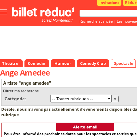
Invitations
Réduc
Bouton
menu
Sortez Maintenant!
principale
Recherche avancée
|
Les nouvea
Théâtre
Comédie
Humour
Comedy Club
Spectacle
Ange Amedee
Artiste "ange amedee"
Filtrer ma recherche
Catégorie:
Désolé, nous n'avons pas actuellement d'événements disponibles da
rubrique
Pour être informé des prochaines dates pour les spectacles et sorties qu