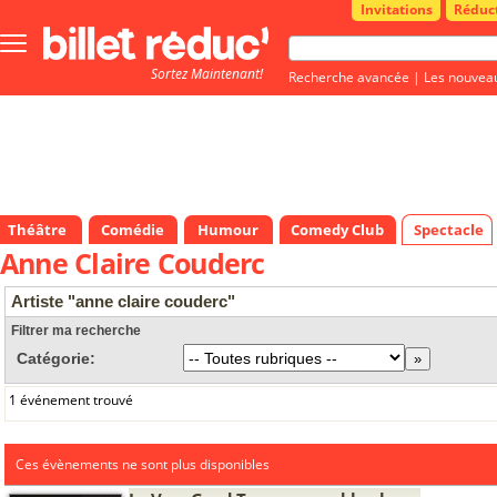
Invitations
Réduc
Bouton
menu
Sortez Maintenant!
principale
Recherche avancée
|
Les nouvea
Théâtre
Comédie
Humour
Comedy Club
Spectacle
Anne Claire Couderc
Artiste "anne claire couderc"
Filtrer ma recherche
Catégorie:
1 événement trouvé
Ces évènements ne sont plus disponibles