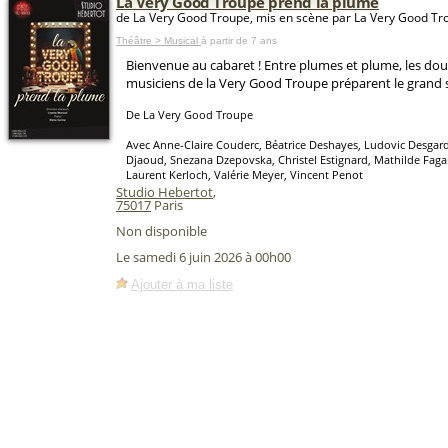
La Very Good Troupe prend la plume
de La Very Good Troupe, mis en scène par La Very Good Tr
Théâtre > Musical
à partir de 7 ans
Bienvenue au cabaret ! Entre plumes et plume, les dou
musiciens de la Very Good Troupe préparent le grand s
De La Very Good Troupe
Avec Anne-Claire Couderc, Béatrice Deshayes, Ludovic Desgar
Djaoud, Snezana Dzepovska, Christel Estignard, Mathilde Fagar
Laurent Kerloch, Valérie Meyer, Vincent Penot
Studio Hebertot
,
75017
Paris
Non disponible
Le samedi 6 juin 2026 à 00h00
Ajouter à ma liste