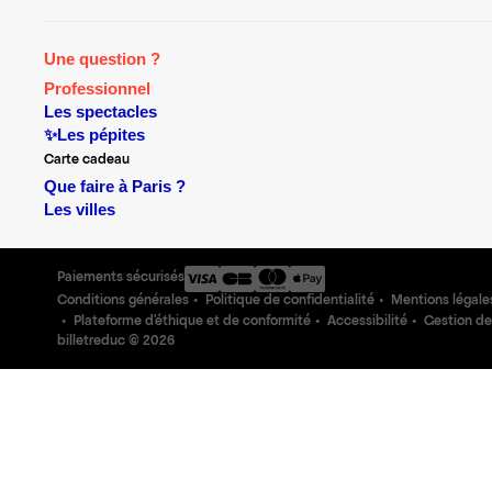
Une question ?
Professionnel
Les spectacles
✨Les pépites
Carte cadeau
Que faire à Paris ?
Les villes
Paiements sécurisés
Conditions générales
Politique de confidentialité
Mentions légale
Plateforme d'éthique et de conformité
Accessibilité
Gestion de
billetreduc ©
2026