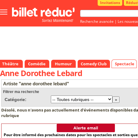
Invitations
Réduc
Bouton
menu
Sortez Maintenant!
principale
Recherche avancée
|
Les nouvea
Théâtre
Comédie
Humour
Comedy Club
Spectacle
Anne Dorothee Lebard
Artiste "anne dorothee lebard"
Filtrer ma recherche
Catégorie:
Désolé, nous n'avons pas actuellement d'événements disponibles da
rubrique
Pour être informé des prochaines dates pour les spectacles et sorties qu