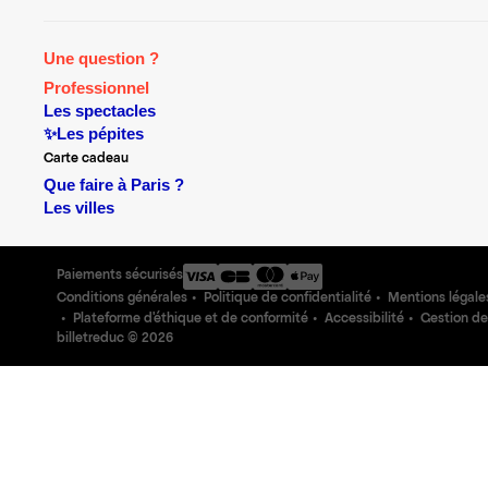
Une question ?
Professionnel
Les spectacles
✨Les pépites
Carte cadeau
Que faire à Paris ?
Les villes
Paiements sécurisés
Conditions générales
Politique de confidentialité
Mentions légale
Plateforme d'éthique et de conformité
Accessibilité
Gestion de
billetreduc ©
2026