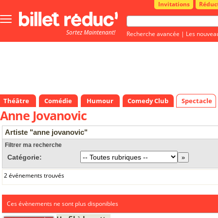
Invitations
Réduc
Bouton
menu
Sortez Maintenant!
principale
Recherche avancée
|
Les nouvea
Théâtre
Comédie
Humour
Comedy Club
Spectacle
Anne Jovanovic
Artiste "anne jovanovic"
Filtrer ma recherche
Catégorie:
2 événements trouvés
Ces évènements ne sont plus disponibles