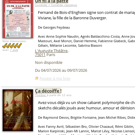
Un fil à la patte
Comédie > Comédie classique
Fernand de Bois-d'Enghien signe son contrat de mariag
Viviane, la fille de la Baronne Duverger.
De Georges Feydeau
Avec Anne-Sophie Naudin, Agnès Baldacchino-Costa, Anne Jov
Mastouri, Axel Monot, Daniel Hemme, Fabienne Glabeck, Gabrie
Note internautes:
Gélain, Mélanie Lecomte, Sabrina Biasoni
L'Auguste Théâtre
,
avec
7 avis
75011
Paris
Non disponible
Du 04/07/2026 au 09/07/2026
Ajouter à ma liste
Ça décoiffe !
Théâtre
à partir de 12 ans
Avez-vous déjà vu un show cabaret polymorphe de ch
sketchs décalés joués avec humour, amour et dérision
De Raymond Devos, Brigitte Fontaine, Jean-Michel Ribes, Didie
Avec Fanny Avril, Sébastien Bro, Olivier Chazaud, Rémi Giblin,
Marion Karpinski, Jean-Mi Lannic, Marcel Lévy, Nicolas Liensol,