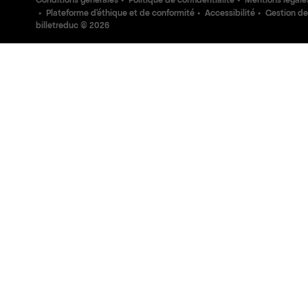
Conditions générales
Politique de confidentialité
Mentions légale
Plateforme d'éthique et de conformité
Accessibilité
Gestion de
billetreduc ©
2026