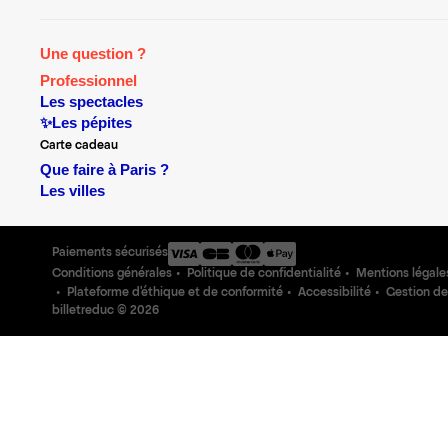
Une question ?
Professionnel
Les spectacles
✨Les pépites
Carte cadeau
Que faire à Paris ?
Les villes
Paiements sécurisés
Conditions générales
Politique de confidentialité
Mentions légale
Plateforme d'éthique et de conformité
Accessibilité
Gestion de
billetreduc ©
2026