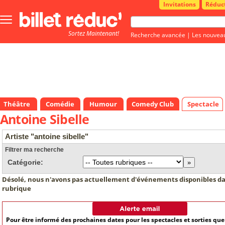
Invitations
Réduc
Bouton
menu
Sortez Maintenant!
principale
Recherche avancée
|
Les nouvea
Théâtre
Comédie
Humour
Comedy Club
Spectacle
Antoine Sibelle
Artiste "antoine sibelle"
Filtrer ma recherche
Catégorie:
Désolé, nous n'avons pas actuellement d'événements disponibles da
rubrique
Pour être informé des prochaines dates pour les spectacles et sorties qu