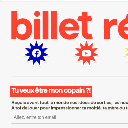
Tu veux être mon copain ?!
Reçois avant tout le monde nos idées de sorties, les nouv
A toi de jouer pour impressionner ta moitié, ta mère ou ta
S’inscrire S’inscrire S