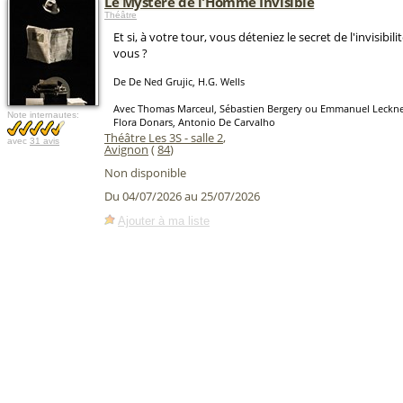
Le Mystère de l'Homme Invisible
Théâtre
Et si, à votre tour, vous déteniez le secret de l'invisibili
vous ?
De De Ned Grujic, H.G. Wells
Avec Thomas Marceul, Sébastien Bergery ou Emmanuel Leckner
Note internautes:
Flora Donars, Antonio De Carvalho
Théâtre Les 3S - salle 2
,
avec
31 avis
Avignon
(
84
)
Non disponible
Du 04/07/2026 au 25/07/2026
Ajouter à ma liste