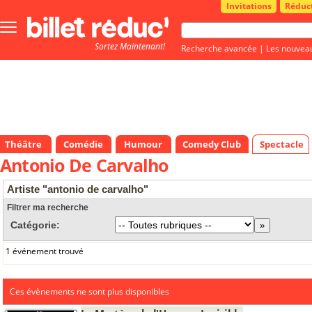
Invitations
Réduc
Bouton
menu
Sortez Maintenant!
principale
Recherche avancée
|
Les nouvea
Théâtre
Comédie
Humour
Comedy Club
Spectacle
Antonio De Carvalho
Artiste "antonio de carvalho"
Filtrer ma recherche
Catégorie:
1 événement trouvé
Ces évènements ne sont plus disponibles