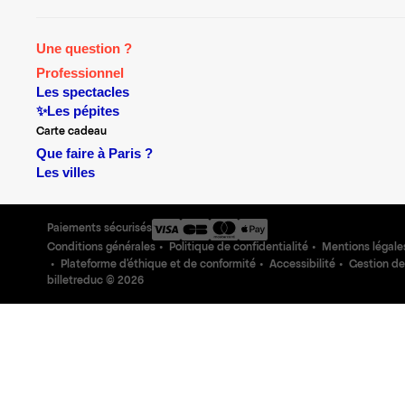
Une question ?
Professionnel
Les spectacles
✨Les pépites
Carte cadeau
Que faire à Paris ?
Les villes
Paiements sécurisés
Conditions générales
Politique de confidentialité
Mentions légale
Plateforme d'éthique et de conformité
Accessibilité
Gestion de
billetreduc ©
2026