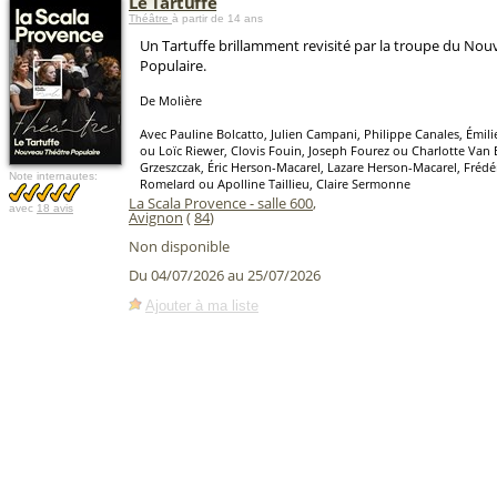
Le Tartuffe
Théâtre
à partir de 14 ans
Un Tartuffe brillamment revisité par la troupe du No
Populaire.
De Molière
Avec Pauline Bolcatto, Julien Campani, Philippe Canales, Émil
ou Loïc Riewer, Clovis Fouin, Joseph Fourez ou Charlotte Van B
Grzeszczak, Éric Herson-Macarel, Lazare Herson-Macarel, Frédéri
Note internautes:
Romelard ou Apolline Taillieu, Claire Sermonne
La Scala Provence - salle 600
,
avec
18 avis
Avignon
(
84
)
Non disponible
Du 04/07/2026 au 25/07/2026
Ajouter à ma liste