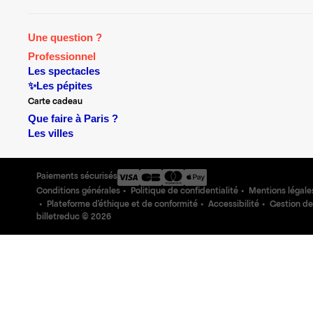
Une question ?
Professionnel
Les spectacles
✨Les pépites
Carte cadeau
Que faire à Paris ?
Les villes
Paiements sécurisés
Conditions générales
Politique de confidentialité
Mentions légale
Plateforme d'éthique et de conformité
Accessibilité
Gestion de
billetreduc ©
2026