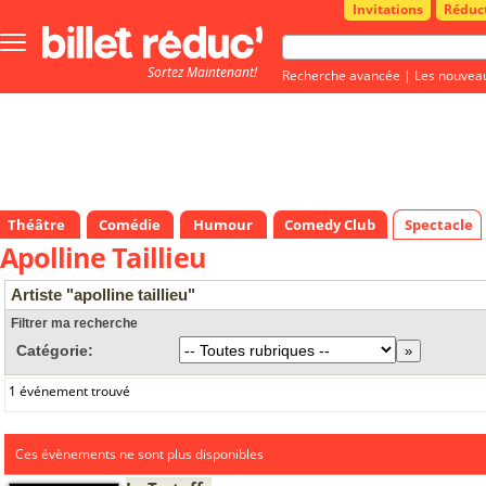
Invitations
Réduc
Bouton
menu
Sortez Maintenant!
principale
Recherche avancée
|
Les nouvea
Théâtre
Comédie
Humour
Comedy Club
Spectacle
Apolline Taillieu
Artiste "apolline taillieu"
Filtrer ma recherche
Catégorie:
1 événement trouvé
Ces évènements ne sont plus disponibles