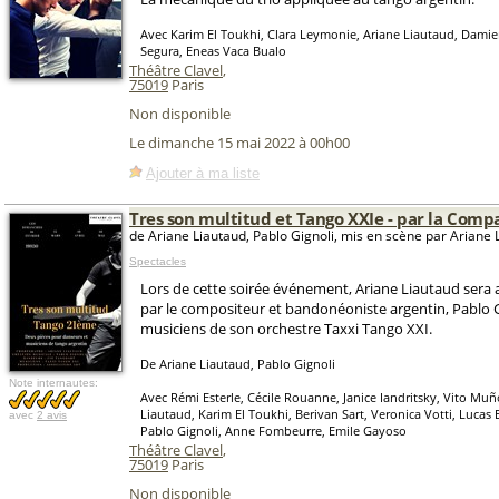
Avec Karim El Toukhi, Clara Leymonie, Ariane Liautaud, Damien
Segura, Eneas Vaca Bualo
Théâtre Clavel
,
75019
Paris
Non disponible
Le dimanche 15 mai 2022 à 00h00
Ajouter à ma liste
Tres son multitud et Tango XXIe - par la Comp
de Ariane Liautaud, Pablo Gignoli, mis en scène par Ariane 
Spectacles
Lors de cette soirée événement, Ariane Liautaud ser
par le compositeur et bandonéoniste argentin, Pablo Gi
musiciens de son orchestre Taxxi Tango XXI.
De Ariane Liautaud, Pablo Gignoli
Note internautes:
Avec Rémi Esterle, Cécile Rouanne, Janice Iandritsky, Vito Muñ
Liautaud, Karim El Toukhi, Berivan Sart, Veronica Votti, Lucas 
avec
2 avis
Pablo Gignoli, Anne Fombeurre, Emile Gayoso
Théâtre Clavel
,
75019
Paris
Non disponible