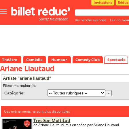
Invitations
Réduc
Bouton
menu
Sortez Maintenant!
principale
Recherche avancée
|
Les nouvea
Théâtre
Comédie
Humour
Comedy Club
Spectacle
Ariane Liautaud
Artiste "ariane liautaud"
Filtrer ma recherche
Catégorie:
Ces évènements ne sont plus disponibles
Tres Son Multitud
de Ariane Liautaud, mis en scène par Ariane Liautaud