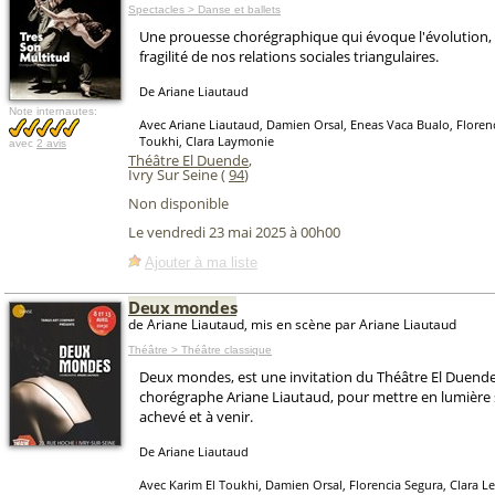
Spectacles > Danse et ballets
Une prouesse chorégraphique qui évoque l'évolution, la
fragilité de nos relations sociales triangulaires.
De Ariane Liautaud
Note internautes:
Avec Ariane Liautaud, Damien Orsal, Eneas Vaca Bualo, Florenc
Toukhi, Clara Laymonie
avec
2 avis
Théâtre El Duende
,
Ivry Sur Seine (
94
)
Non disponible
Le vendredi 23 mai 2025 à 00h00
Ajouter à ma liste
Deux mondes
de Ariane Liautaud, mis en scène par Ariane Liautaud
Théâtre > Théâtre classique
Deux mondes, est une invitation du Théâtre El Duende,
chorégraphe Ariane Liautaud, pour mettre en lumière 
achevé et à venir.
De Ariane Liautaud
Avec Karim El Toukhi, Damien Orsal, Florencia Segura, Clara 