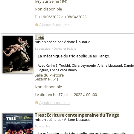
Ivry Sur Seine (
94
)
Non disponible
Du 16/06/2022 au 08/04/2023
Ajouter à ma liste
Tres
mis en scène par Ariane Liautaud
Spectacles > Danse et ballets
La mécanique du trio appliqué au Tango.
Avec Karim El Toukhi, Clara Leymonie, Ariane Liautaud, Damien
Segura, Eneas Vaca Bualo
Salle du Prétoire
,
Sézanne (
51
)
Non disponible
Le dimanche 17 juillet 2022 à 00h00
Ajouter à ma liste
Tres : Ecriture contemporaine du Tango
mis en scène par Ariane Liautaud
Spectacles
La mécanique du trio appliquée au tango argentin.