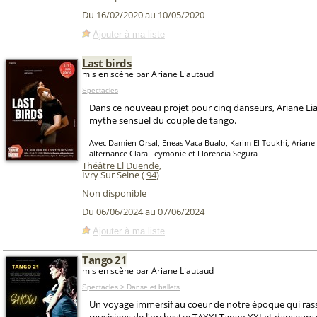
Du 16/02/2020 au 10/05/2020
Ajouter à ma liste
Last birds
mis en scène par Ariane Liautaud
Spectacles
Dans ce nouveau projet pour cinq danseurs, Ariane Lia
mythe sensuel du couple de tango.
Avec Damien Orsal, Eneas Vaca Bualo, Karim El Toukhi, Ariane 
alternance Clara Leymonie et Florencia Segura
Théâtre El Duende
,
Ivry Sur Seine (
94
)
Non disponible
Du 06/06/2024 au 07/06/2024
Ajouter à ma liste
Tango 21
mis en scène par Ariane Liautaud
Spectacles > Danse et ballets
Un voyage immersif au coeur de notre époque qui ras