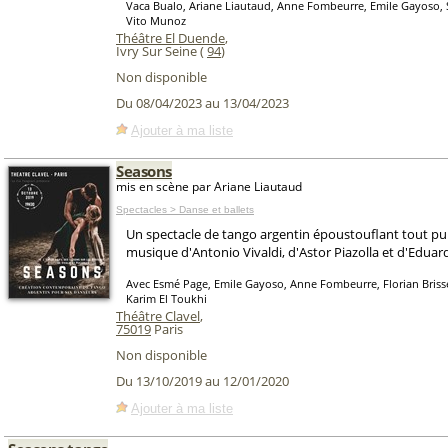
Vaca Bualo, Ariane Liautaud, Anne Fombeurre, Emile Gayoso, S
Vito Munoz
Théâtre El Duende
,
Ivry Sur Seine (
94
)
Non disponible
Du 08/04/2023 au 13/04/2023
Ajouter à ma liste
Seasons
mis en scène par Ariane Liautaud
Spectacles > Danse et ballets
Un spectacle de tango argentin époustouflant tout pub
musique d'Antonio Vivaldi, d'Astor Piazolla et d'Eduar
Avec Esmé Page, Emile Gayoso, Anne Fombeurre, Florian Brisse
Karim El Toukhi
Théâtre Clavel
,
75019
Paris
Non disponible
Du 13/10/2019 au 12/01/2020
Ajouter à ma liste