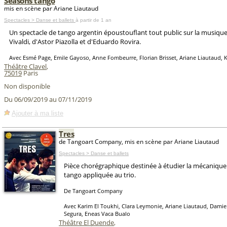
Seasons tango
mis en scène par Ariane Liautaud
Spectacles > Danse et ballets
à partir de 1 an
Un spectacle de tango argentin époustouflant tout public sur la musiqu
Vivaldi, d'Astor Piazolla et d'Eduardo Rovira.
Avec Esmé Page, Emile Gayoso, Anne Fombeurre, Florian Brisset, Ariane Liautaud, 
Théâtre Clavel
,
75019
Paris
Non disponible
Du 06/09/2019 au 07/11/2019
Ajouter à ma liste
Tres
de Tangoart Company, mis en scène par Ariane Liautaud
Spectacles > Danse et ballets
Pièce chorégraphique destinée à étudier la mécanique
tango appliquée au trio.
De Tangoart Company
Avec Karim El Toukhi, Clara Leymonie, Ariane Liautaud, Damien
Segura, Eneas Vaca Bualo
Théâtre El Duende
,