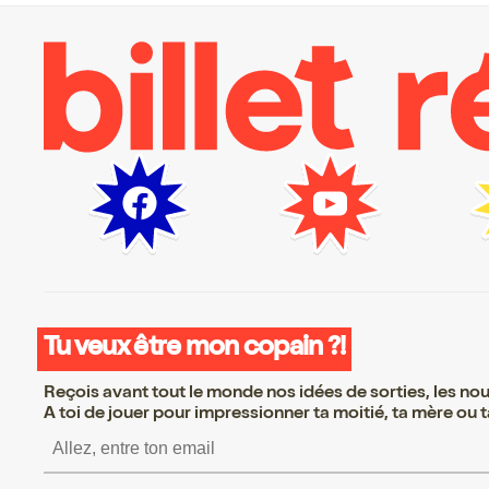
Tu veux être mon copain ?!
Reçois avant tout le monde nos idées de sorties, les nouv
A toi de jouer pour impressionner ta moitié, ta mère ou ta
S’inscrire S’inscrire S’