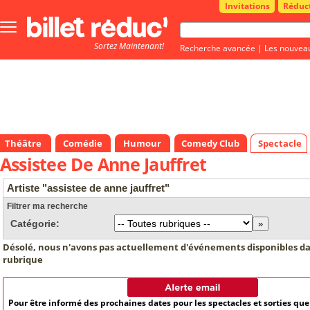
Invitations
Réduc
Bouton
menu
Sortez Maintenant!
principale
Recherche avancée
|
Les nouvea
Théâtre
Comédie
Humour
Comedy Club
Spectacle
Assistee De Anne Jauffret
Artiste "assistee de anne jauffret"
Filtrer ma recherche
Catégorie:
Désolé, nous n'avons pas actuellement d'événements disponibles da
rubrique
Pour être informé des prochaines dates pour les spectacles et sorties qu