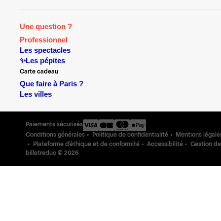
Une question ?
Professionnel
Les spectacles
✨Les pépites
Carte cadeau
Que faire à Paris ?
Les villes
Paiements sécurisés
Conditions générales
Politique de confidentialité
Mentions légale
Plateforme d'éthique et de conformité
Accessibilité
Gestion de
billetreduc ©
2026