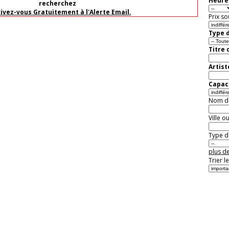
Heure 
recherchez
rivez-vous Gratuitement à l'Alerte Email.
Prix so
Type d
Titre 
Artist
Capaci
Nom de 
Ville o
Type de
plus de
Trier l