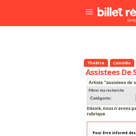
Bouton
menu
Sorte
principale
Théâtre
Comédie
Assistees De
Artiste "assistees de
Filtrer ma recherche
Catégorie:
Désolé, nous n'avons p
rubrique
Pour être informé des