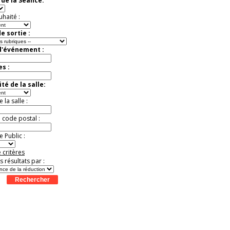
de la Séance:
Jusqu'à -33%
uhaité :
e sortie :
d'événement :
es :
té de la salle:
la salle :
u code postal :
 Public :
 critères
es résultats par :