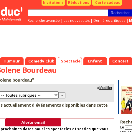
Invitations
Réductions
Carte cadeau
z Maintenant!
Recherche avancée
|
Les nouveautés
|
Dernières critiques
|
M
Humour
Comedy Club
Spectacle
Enfant
Concert
 Solene Bourdeau
 solene bourdeau"
»
Modifier
as actuellement d'événements disponibles dans cette
Rech
Le
 prochaines dates pour les spectacles et sorties que vous