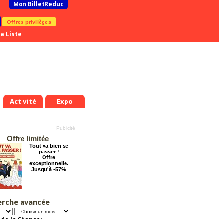
Mon BilletReduc
Offres privilèges
a Liste
Activité
Expo
Offre limitée
Tout va bien se
passer !
Offre
exceptionnelle.
Jusqu'à -57%
erche avancée
Cendrillon, la
véritable histoire
Offre
exceptionnelle.