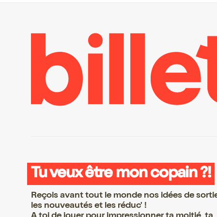
Tu veux être mon copain ?!
Reçois avant tout le monde nos idées de sorti
les nouveautés et les réduc' !
A toi de jouer pour impressionner ta moitié, ta