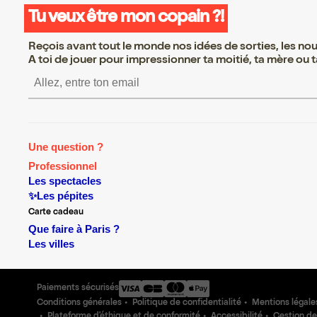
Tu veux être mon copain ?!
Reçois avant tout le monde nos idées de sorties, les nouv
A toi de jouer pour impressionner ta moitié, ta mère ou ta
S’inscrire S’inscrire S’insc
Une question ?
Professionnel
Les spectacles
✨Les pépites
Carte cadeau
Que faire à Paris ?
Les villes
Paiements sécurisés
Conditions générales
Politique de confidentialité
Mentions légale
Plateforme d'éthique et de conformité
Accessibilité
Gestion de