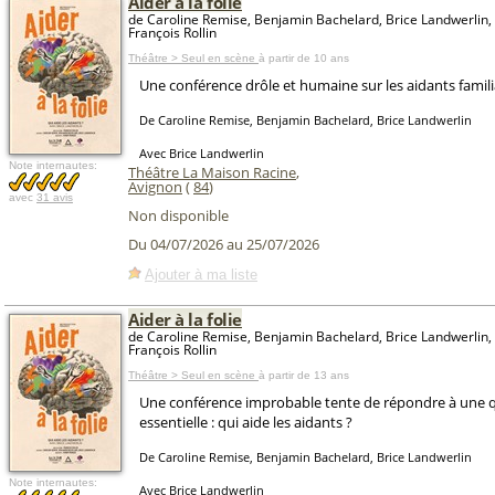
Aider à la folie
de Caroline Remise, Benjamin Bachelard, Brice Landwerlin,
François Rollin
Théâtre > Seul en scène
à partir de 10 ans
Une conférence drôle et humaine sur les aidants famil
De Caroline Remise, Benjamin Bachelard, Brice Landwerlin
Avec Brice Landwerlin
Note internautes:
Théâtre La Maison Racine
,
Avignon
(
84
)
avec
31 avis
Non disponible
Du 04/07/2026 au 25/07/2026
Ajouter à ma liste
Aider à la folie
de Caroline Remise, Benjamin Bachelard, Brice Landwerlin,
François Rollin
Théâtre > Seul en scène
à partir de 13 ans
Une conférence improbable tente de répondre à une 
essentielle : qui aide les aidants ?
De Caroline Remise, Benjamin Bachelard, Brice Landwerlin
Note internautes:
Avec Brice Landwerlin