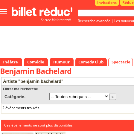
Invitations
Réduc
Bouton
menu
Sortez Maintenant!
principale
Recherche avancée
|
Les nouvea
Théâtre
Comédie
Humour
Comedy Club
Spectacle
Benjamin Bachelard
Artiste "benjamin bachelard"
Filtrer ma recherche
Catégorie:
2 événements trouvés
Ces évènements ne sont plus disponibles