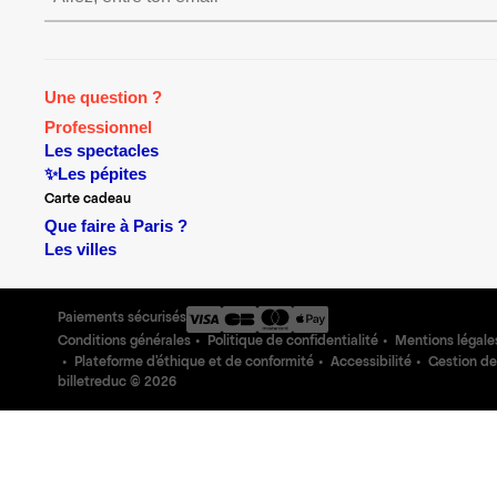
Une question ?
Professionnel
Les spectacles
✨Les pépites
Carte cadeau
Que faire à Paris ?
Les villes
Paiements sécurisés
Conditions générales
Politique de confidentialité
Mentions légale
Plateforme d'éthique et de conformité
Accessibilité
Gestion de
billetreduc ©
2026