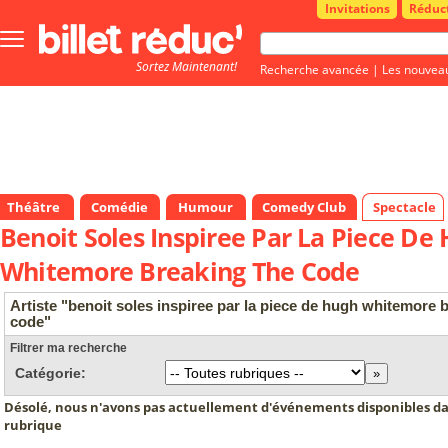
Invitations
Réduc
Bouton
menu
Sortez Maintenant!
principale
Recherche avancée
|
Les nouvea
Théâtre
Comédie
Humour
Comedy Club
Spectacle
Benoit Soles Inspiree Par La Piece De
Whitemore Breaking The Code
Artiste "benoit soles inspiree par la piece de hugh whitemore 
code"
Filtrer ma recherche
Catégorie:
Désolé, nous n'avons pas actuellement d'événements disponibles da
rubrique