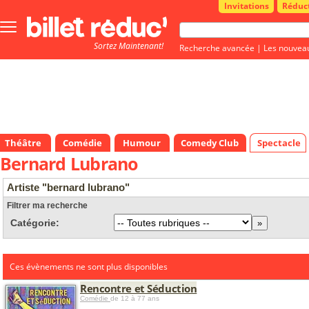
Invitations
Réduc
Bouton
menu
Sortez Maintenant!
principale
Recherche avancée
|
Les nouvea
Théâtre
Comédie
Humour
Comedy Club
Spectacle
Bernard Lubrano
Artiste "bernard lubrano"
Filtrer ma recherche
Catégorie:
Ces évènements ne sont plus disponibles
Rencontre et Séduction
Comédie
de 12 à 77 ans