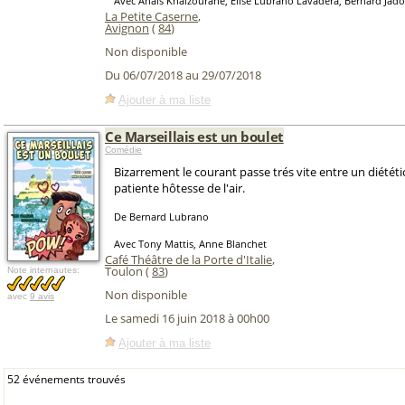
Avec Anaïs Khaizourane, Elise Lubrano Lavadera, Bernard Jadot
La Petite Caserne
,
Avignon
(
84
)
Non disponible
Du 06/07/2018 au 29/07/2018
Ajouter à ma liste
Ce Marseillais est un boulet
Comédie
Bizarrement le courant passe trés vite entre un diététi
patiente hôtesse de l'air.
De Bernard Lubrano
Avec Tony Mattis, Anne Blanchet
Café Théâtre de la Porte d'Italie
,
Toulon (
83
)
Note internautes:
Non disponible
avec
9 avis
Le samedi 16 juin 2018 à 00h00
Ajouter à ma liste
52 événements trouvés