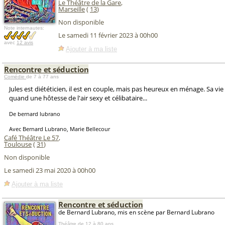
Le Théâtre de la Gare
,
Marseille
(
13
)
Non disponible
Note internautes:
Le samedi 11 février 2023 à 00h00
avec
12 avis
Ajouter à ma liste
Rencontre et séduction
Comédie
de 7 à 77 ans
Jules est diététicien, il est en couple, mais pas heureux en ménage. Sa vie
quand une hôtesse de l'air sexy et célibataire...
De bernard lubrano
Avec Bernard Lubrano, Marie Bellecour
Café Théâtre Le 57
,
Toulouse
(
31
)
Non disponible
Le samedi 23 mai 2020 à 00h00
Ajouter à ma liste
Rencontre et séduction
de Bernard Lubrano, mis en scène par Bernard Lubrano
Théâtre
de 12 à 80 ans