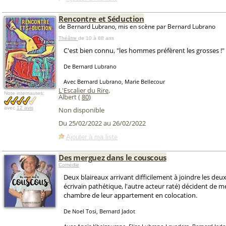
Rencontre et Séduction
de Bernard Lubrano, mis en scène par Bernard Lubrano
Théâtre
de 10 à 88 ans
C'est bien connu, "les hommes préfèrent les grosses !"
De Bernard Lubrano
Avec Bernard Lubrano, Marie Bellecour
L'Escalier du Rire
,
Note internautes:
Albert (
80
)
avec
12 avis
Non disponible
Du 25/02/2022 au 26/02/2022
Ajouter à ma liste
Des merguez dans le couscous
Comédie
Deux blaireaux arrivant difficilement à joindre les deux
écrivain pathétique, l'autre acteur raté) décident de m
chambre de leur appartement en colocation.
De Noel Tosi, Bernard Jadot