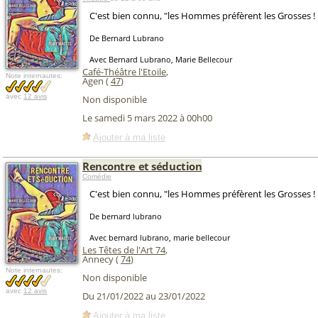
C'est bien connu, "les Hommes préfèrent les Grosses !
De Bernard Lubrano
Avec Bernard Lubrano, Marie Bellecour
Café-Théâtre l'Etoile
,
Note internautes:
Agen (
47
)
avec
12 avis
Non disponible
Le samedi 5 mars 2022 à 00h00
Ajouter à ma liste
Rencontre et séduction
Comédie
C'est bien connu, "les Hommes préfèrent les Grosses !
De bernard lubrano
Avec bernard lubrano, marie bellecour
Les Têtes de l'Art 74
,
Annecy (
74
)
Note internautes:
Non disponible
avec
12 avis
Du 21/01/2022 au 23/01/2022
Ajouter à ma liste