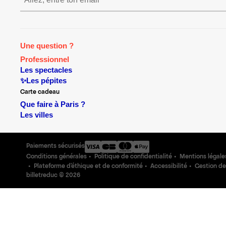
S’inscrire S’inscrire S’inscrire S’ins
Une question ?
Professionnel
Les spectacles
✨Les pépites
Carte cadeau
Que faire à Paris ?
Les villes
Paiements sécurisés
Conditions générales
Politique de confidentialité
Mentions légale
Plateforme d'éthique et de conformité
Accessibilité
Gestion de
billetreduc ©
2026