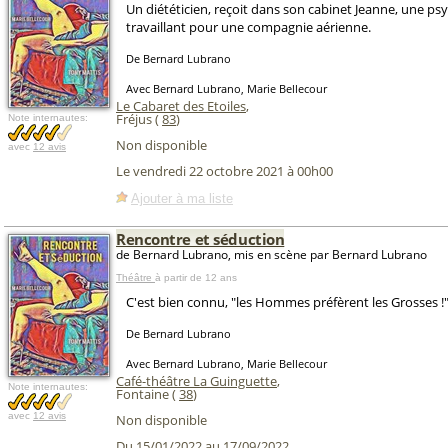
Un diététicien, reçoit dans son cabinet Jeanne, une p
travaillant pour une compagnie aérienne.
De Bernard Lubrano
Avec Bernard Lubrano, Marie Bellecour
Le Cabaret des Etoiles
,
Fréjus (
83
)
Note internautes:
Non disponible
avec
12 avis
Le vendredi 22 octobre 2021 à 00h00
Ajouter à ma liste
Rencontre et séduction
de Bernard Lubrano, mis en scène par Bernard Lubrano
Théâtre
à partir de 12 ans
C'est bien connu, "les Hommes préfèrent les Grosses !
De Bernard Lubrano
Avec Bernard Lubrano, Marie Bellecour
Café-théâtre La Guinguette
,
Note internautes:
Fontaine (
38
)
avec
12 avis
Non disponible
Du 15/01/2022 au 17/09/2022