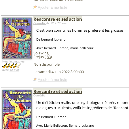
Ajouter à ma liste
Rencontre et séduction
Comédie
de 12 à 77 ans
C'est bien connu, les hommes préfèrent les grosses !
De bernard lubrano
Avec bernard lubrano, marie bellecour
So Twins
,
Frejus (
83
)
Note internautes:
Non disponible
avec
12 avis
Le samedi 4 juin 2022 à 00h00
Ajouter à ma liste
Rencontre et séduction
Comédie
Un diététicien malin, une psychologue délurée, rebon
dialogues truculents, voilà les ingrédients de "Rencont
De Bernard Lubrano
Avec Marie Bellecour, Bernard Lubrano