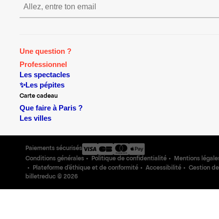
S’inscrire S’inscrire S’i
Une question ?
Professionnel
Les spectacles
✨Les pépites
Carte cadeau
Que faire à Paris ?
Les villes
Paiements sécurisés
Conditions générales
Politique de confidentialité
Mentions légale
Plateforme d'éthique et de conformité
Accessibilité
Gestion de
billetreduc ©
2026