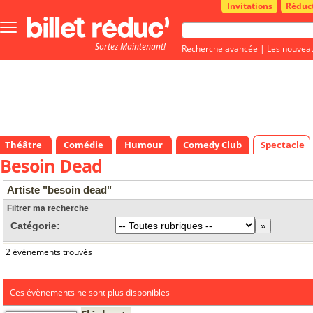
Invitations
Réduc
Bouton
menu
Sortez Maintenant!
principale
Recherche avancée
|
Les nouvea
Théâtre
Comédie
Humour
Comedy Club
Spectacle
Besoin Dead
Artiste "besoin dead"
Filtrer ma recherche
Catégorie:
2 événements trouvés
Ces évènements ne sont plus disponibles