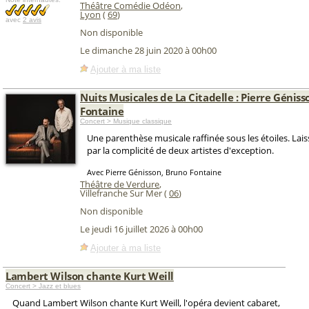
Théâtre Comédie Odéon
,
Lyon
(
69
)
avec
2 avis
Non disponible
Le dimanche 28 juin 2020 à 00h00
Ajouter à ma liste
Nuits Musicales de La Citadelle : Pierre Géniss
Fontaine
Concert > Musique classique
Une parenthèse musicale raffinée sous les étoiles. Lai
par la complicité de deux artistes d'exception.
Avec Pierre Génisson, Bruno Fontaine
Théâtre de Verdure
,
Villefranche Sur Mer (
06
)
Non disponible
Le jeudi 16 juillet 2026 à 00h00
Ajouter à ma liste
Lambert Wilson chante Kurt Weill
Concert > Jazz et blues
Quand Lambert Wilson chante Kurt Weill, l'opéra devient cabaret,