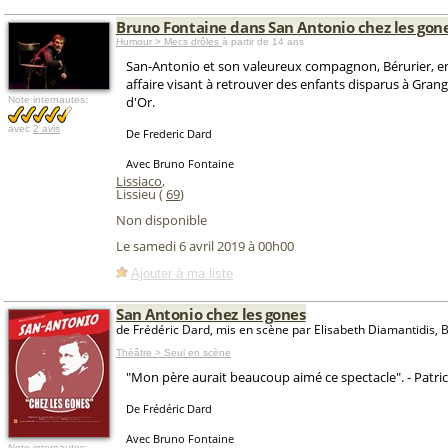
Bruno Fontaine dans San Antonio chez les gon
Humour > Mecs drôles
à partir de 14 ans
San-Antonio et son valeureux compagnon, Bérurier, e
affaire visant à retrouver des enfants disparus à Gra
d'Or.
Note internautes:
avec
2 avis
De Frederic Dard
Avec Bruno Fontaine
Lissiaco
,
Lissieu (
69
)
Non disponible
Le samedi 6 avril 2019 à 00h00
Ajouter à ma liste
San Antonio chez les gones
de Frédéric Dard, mis en scène par Elisabeth Diamantidis, 
Théâtre > Seul en scène
"Mon père aurait beaucoup aimé ce spectacle". - Patri
De Frédéric Dard
Avec Bruno Fontaine
Note internautes: