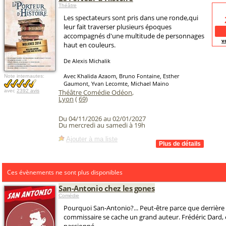
Théâtre
Les spectateurs sont pris dans une ronde,qui
leur fait traverser plusieurs époques
accompagnés d'une multitude de personnages
v
haut en couleurs.
De Alexis Michalik
Avec Khalida Azaom, Bruno Fontaine, Esther
Note internautes:
Gaumont, Yvan Lecomte, Michael Maino
avec
2392 avis
Théâtre Comédie Odéon
,
Lyon
(
69
)
Du 04/11/2026 au 02/01/2027
Du mercredi au samedi à 19h
Ajouter à ma liste
Ces évènements ne sont plus disponibles
San-Antonio chez les gones
Comédie
Pourquoi San-Antonio?... Peut-être parce que derrière
commissaire se cache un grand auteur. Frédéric Dard, 