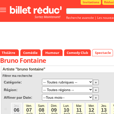
Invitations
Réduc
Bouton
menu
Sortez Maintenant!
principale
Recherche avancée
|
Les nouvea
Théâtre
Comédie
Humour
Comedy Club
Spectacle
Bruno Fontaine
Artiste "bruno fontaine"
Filtrer ma recherche
Catégorie:
Région:
Affiner par Date:
Jeu.
Ven.
Sam.
Dim.
Lun.
Mar.
Mer.
Jeu.
«
06
07
08
09
10
11
12
13