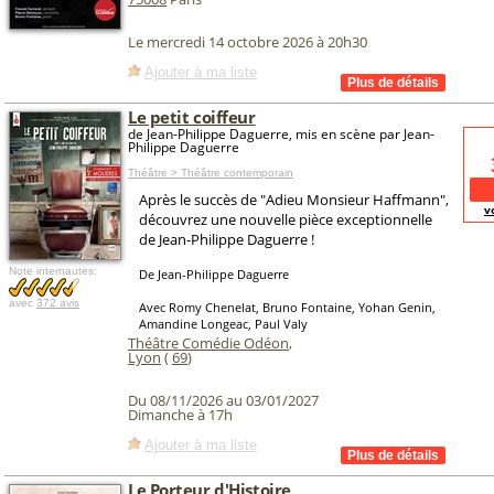
Le mercredi 14 octobre 2026 à 20h30
Ajouter à ma liste
Le petit coiffeur
de Jean-Philippe Daguerre, mis en scène par Jean-
Philippe Daguerre
Théâtre > Théâtre contemporain
Après le succès de "Adieu Monsieur Haffmann",
v
découvrez une nouvelle pièce exceptionnelle
de Jean-Philippe Daguerre !
Note internautes:
De Jean-Philippe Daguerre
avec
372 avis
Avec Romy Chenelat, Bruno Fontaine, Yohan Genin,
Amandine Longeac, Paul Valy
Théâtre Comédie Odéon
,
Lyon
(
69
)
Du 08/11/2026 au 03/01/2027
Dimanche à 17h
Ajouter à ma liste
Le Porteur d'Histoire