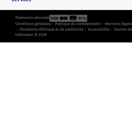
Paiements sécurisés
Conditions générales
Politique de confidentialité
Mentions légale
Plateforme d'éthique et de conformité
Accessibilité
Gestion de
billetreduc ©
2026