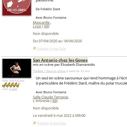
passionné.
De Frédéric Dard
Avec Bruno Fontaine
Mascarille
,
Lyon
(
69
)
Non disponible
Du 07/04/2020 au 18/04/2020
Ajouter à ma liste
San Antonio chez les Gones
mis en scène par Elisabeth Diamantidis
Théâtre > Seul en scène
à partir de 13 ans
Un seul en scène savoureux qui rend hommage à l'écri
Note internautes:
si particulière de Frédéric Dard, maître du polar truculen
avec
2 avis
Avec Bruno Fontaine
Salle Claude Terrasse
,
L'Arbresle (
69
)
Non disponible
Le vendredi 6 mai 2022 à 00h00
Ajouter à ma liste