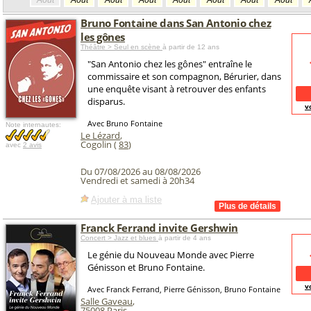
Août
Août
Août
Août
Août
Août
Août
Août
Bruno Fontaine dans San Antonio chez
les gônes
Théâtre > Seul en scène
à partir de 12 ans
"San Antonio chez les gônes" entraîne le
commissaire et son compagnon, Bérurier, dans
une enquête visant à retrouver des enfants
disparus.
v
Avec Bruno Fontaine
Note internautes:
Le Lézard
,
Cogolin (
83
)
avec
2 avis
Du 07/08/2026 au 08/08/2026
Vendredi et samedi à 20h34
Ajouter à ma liste
Franck Ferrand invite Gershwin
Concert > Jazz et blues
à partir de 4 ans
Le génie du Nouveau Monde avec Pierre
Génisson et Bruno Fontaine.
v
Avec Franck Ferrand, Pierre Génisson, Bruno Fontaine
Salle Gaveau
,
75008
Paris