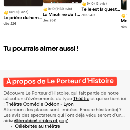
9/10 (13 avis)
Telle est la questi
9/10 (1439 avis)
10/10 (6 avis)
La Machine de Tur
on
dès 24€
10/
La prière du hams
ing
dès 28€
Mer
ter
dès 22€
r | 
dès 3
acle
Tu pourrais aimer aussi !
À propos de Le Porteur d'Histoire
Découvre Le Porteur d'Histoire, qui fait partie de notre
sélection d’événements de type
Théâtre
et qui se tient ici
:
Théâtre Comédie Odéon
-
Lyon
.
Attention : les places sont limitées. Encore hésitant(e) ?
Les avis des spectateurs qui l'ont déjà vécu seront d'une
aide précieuse !
Comédies drôles et pop’
Célébrités au théâtre