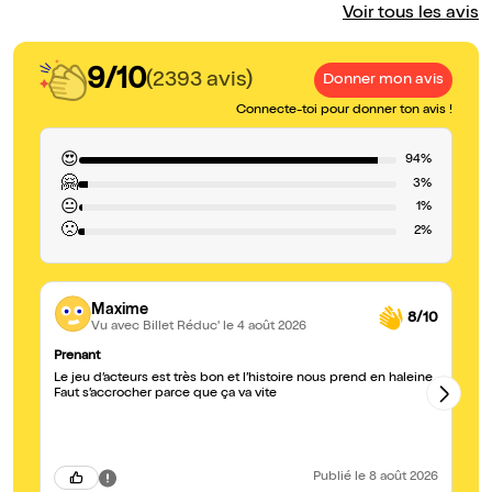
Voir tous les avis
9/10
(2393 avis)
Donner mon avis
Connecte-toi pour donner ton avis !
😍
94%
🤗
3%
😐
1%
🙁
2%
Maxime
8/10
Vu avec Billet Réduc'
le 4 août 2026
Prenant
Su
Le jeu d’acteurs est très bon et l’histoire nous prend en haleine.
De
Faut s’accrocher parce que ça va vite
me
Publié
le 8 août 2026