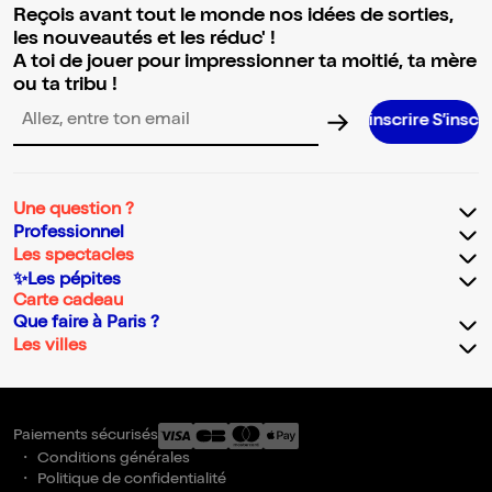
Reçois avant tout le monde nos idées de sorties,
les nouveautés et les réduc' !
A toi de jouer pour impressionner ta moitié, ta mère
ou ta tribu !
S’inscrire S’inscrire S’inscrire
Adresse email pour la newsletter
Une question ?
Professionnel
Les spectacles
✨Les pépites
Carte cadeau
Que faire à Paris ?
Les villes
Paiements sécurisés
Conditions générales
Politique de confidentialité