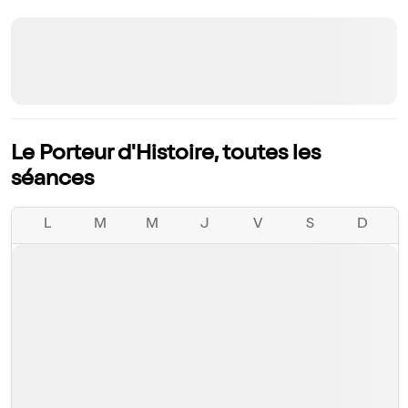
Le Porteur d'Histoire, toutes les
séances
L
M
M
J
V
S
D