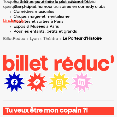
Toujours à la recherche de la sortie idéale ? Voici
Au théâtre, pour faire le plein d’émotions
quelques pistes :
Stand-up et humour
ou
soirée en comedy clubs
Comédies musicales
Cirque, magie et mentalisme
Lire la suite
Activités et sorties à Paris
Expos & Musées à Paris
Pour les enfants, petits et grands
Le Porteur d'Histoire
BilletReduc
Lyon
Théâtre
Tu veux être mon copain ?!