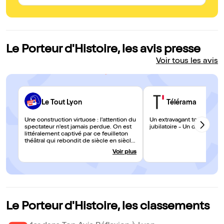
Le Porteur d'Histoire, les avis presse
Voir tous les avis
Le Tout Lyon
Télérama
Une construction virtuose : l'attention du
Un extravagant tourbillon -
spectateur n'est jamais perdue. On est
jubilatoire - Un défi à l’ennu
littéralement captivé par ce feuilleton
théâtral qui rebondit de siècle en siècle,
de continent en continent.» Le Progrès «
Voir plus
Brillant, vertigineux parfois, toujours
accessible, ce voyage littéraire et
historique nous emporte dans les
strates de l'Histoire, comme à bord
d'une machine à voyager dans le temps.
[...] Il y a de l'humour, de l'émotion, de
l'érudition.
Le Porteur d'Histoire, les classements