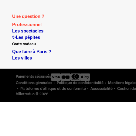
Une question ?
Professionnel
Les spectacles
✨Les pépites
Carte cadeau
Que faire à Paris ?
Les villes
Paiements sécurisés
Conditions générales
Politique de confidentialité
Mentions légale
Plateforme d'éthique et de conformité
Accessibilité
Gestion de
billetreduc ©
2026