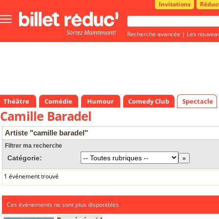
Invitations
Réduc
Bouton
menu
Sortez Maintenant!
principale
Recherche avancée
|
Les nouvea
Théâtre
Comédie
Humour
Comedy Club
Spectacle
Camille Baradel
Artiste "camille baradel"
Filtrer ma recherche
Catégorie:
1 événement trouvé
Ces évènements ne sont plus disponibles