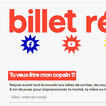
Tu veux être mon copain ?!
Reçois avant tout le monde nos idées de sorties, les nouv
A toi de jouer pour impressionner ta moitié, ta mère ou ta
S’inscrire S’inscrire S