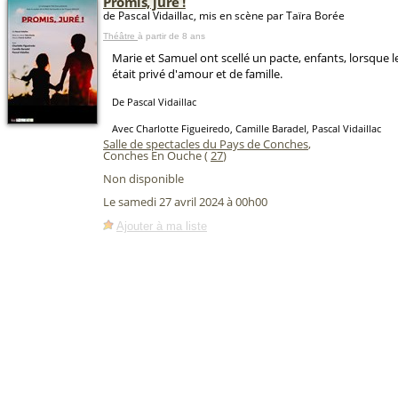
Promis, juré !
de Pascal Vidaillac, mis en scène par Taïra Borée
Théâtre
à partir de 8 ans
Marie et Samuel ont scellé un pacte, enfants, lorsque 
était privé d'amour et de famille.
De Pascal Vidaillac
Avec Charlotte Figueiredo, Camille Baradel, Pascal Vidaillac
Salle de spectacles du Pays de Conches
,
Conches En Ouche (
27
)
Non disponible
Le samedi 27 avril 2024 à 00h00
Ajouter à ma liste