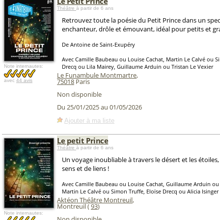
Le Petit Prince
Théâtre
à partir de 6 ans
Retrouvez toute la poésie du Petit Prince dans un spec
enchanteur, drôle et émouvant, idéal pour petits et gr
De Antoine de Saint-Exupéry
Avec Camille Baubeau ou Louise Cachat, Martin Le Calvé ou Si
Drecq ou Lila Mairey, Guillaume Arduin ou Tristan Le Vexier
Note internautes:
Le Funambule Montmartre
,
75018
Paris
avec
44 avis
Non disponible
Du 25/01/2025 au 01/05/2026
Ajouter à ma liste
Le petit Prince
Théâtre
à partir de 6 ans
Un voyage inoubliable à travers le désert et les étoiles
sens et de liens !
Avec Camille Baubeau ou Louise Cachat, Guillaume Arduin ou T
Martin Le Calvé ou Simon Truffe, Eloïse Drecq ou Alicia Isinge
Aktéon Théâtre Montreuil
,
Montreuil (
93
)
Note internautes:
Non disponible