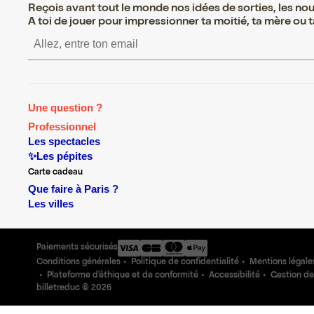
Reçois avant tout le monde nos idées de sorties, les nouv
A toi de jouer pour impressionner ta moitié, ta mère ou ta
S’inscrire S’inscrire S’insc
Une question ?
Professionnel
Les spectacles
✨Les pépites
Carte cadeau
Que faire à Paris ?
Les villes
Paiements sécurisés
Conditions générales
Politique de confidentialité
Mentions légale
Plateforme d'éthique et de conformité
Accessibilité
Gestion de
billetreduc ©
2026