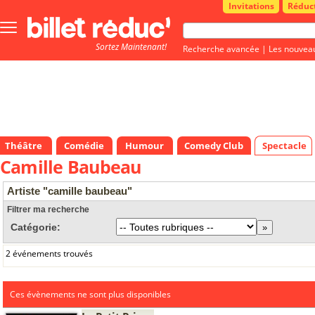
Invitations
Réduc
Bouton
menu
Sortez Maintenant!
principale
Recherche avancée
|
Les nouvea
Théâtre
Comédie
Humour
Comedy Club
Spectacle
Camille Baubeau
Artiste "camille baubeau"
Filtrer ma recherche
Catégorie:
2 événements trouvés
Ces évènements ne sont plus disponibles