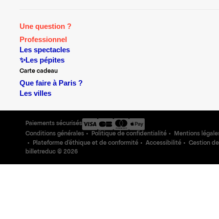
Une question ?
Professionnel
Les spectacles
✨Les pépites
Carte cadeau
Que faire à Paris ?
Les villes
Paiements sécurisés
Conditions générales
Politique de confidentialité
Mentions légale
Plateforme d'éthique et de conformité
Accessibilité
Gestion de
billetreduc ©
2026