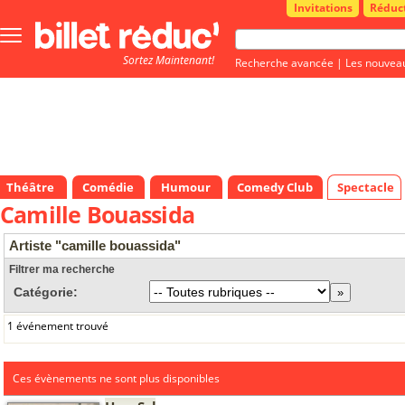
Invitations
Réduc
Bouton
menu
Sortez Maintenant!
principale
Recherche avancée
|
Les nouvea
Théâtre
Comédie
Humour
Comedy Club
Spectacle
Camille Bouassida
Artiste "camille bouassida"
Filtrer ma recherche
Catégorie:
1 événement trouvé
Ces évènements ne sont plus disponibles