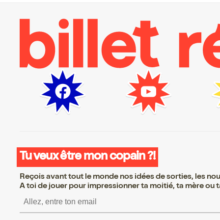
Tu veux être mon copain ?!
Reçois avant tout le monde nos idées de sorties, les nouv
A toi de jouer pour impressionner ta moitié, ta mère ou ta
S’inscrire S’inscrire S