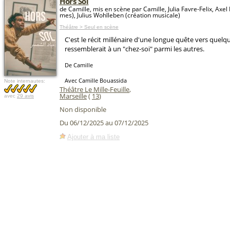
Hors Sol
de Camille, mis en scène par Camille, Julia Favre-Felix, Axel 
mes), Julius Wohlleben (création musicale)
Théâtre > Seul en scène
C'est le récit millénaire d'une longue quête vers quelq
ressemblerait à un "chez-soi" parmi les autres.
De Camille
Avec Camille Bouassida
Note internautes:
Théâtre Le Mille-Feuille
,
Marseille
(
13
)
avec
29 avis
Non disponible
Du 06/12/2025 au 07/12/2025
Ajouter à ma liste