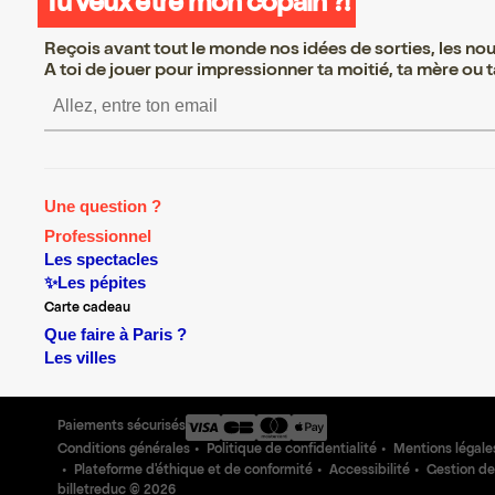
Tu veux être mon copain ?!
Reçois avant tout le monde nos idées de sorties, les nouv
A toi de jouer pour impressionner ta moitié, ta mère ou ta
S’inscrire S’inscrire S’in
Une question ?
Professionnel
Les spectacles
✨Les pépites
Carte cadeau
Que faire à Paris ?
Les villes
Paiements sécurisés
Conditions générales
Politique de confidentialité
Mentions légale
Plateforme d'éthique et de conformité
Accessibilité
Gestion de
billetreduc ©
2026