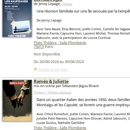
de Jenny Lepage,
Théâtre
Une réunion familiale sur une île secouée par la tempê
De Jenny Lepage
Avec Yara Awad, Elisa Benoist, Joëlle Cohen, Camille De Sagaza
Mariane Favrie, Capucine Hon, Laurent Michel, Thomas Romefo
Sabourin, avec la participation de Louna Contival
Théo Théâtre - Salle Plomberie
,
75015
Paris
Non disponible
Du 26/06/2024 au 30/06/2024
Ajouter à ma liste
Roméo & Juliette
mis en scène par Sébastien Jégou Briant
Théâtre > Théâtre classique
Dans un quartier italien des années 1950, deux famille
Montaigu et les Capulet, se livrent une guerre impitoy
Avec Chloé Romefort, Joëlle Cohen, Mariane Favrie, Laurent Mi
Juliette Petit-Naveos, Capucine Hon-Drouet, Astrid Sabourin, 
Lucas Duclos, Nathalie Garillière
Théo Théâtre - Salle Plomberie
,