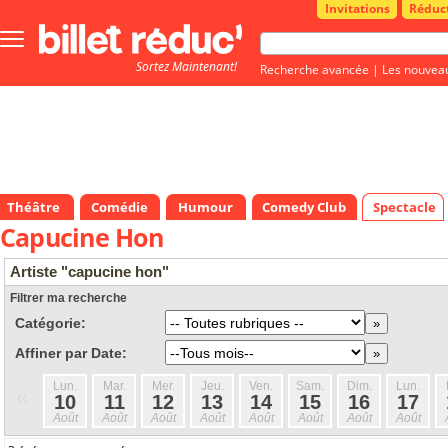
Invitations
Réduc
Bouton
menu
Sortez Maintenant!
principale
Recherche avancée
|
Les nouvea
Théâtre
Comédie
Humour
Comedy Club
Spectacle
Capucine Hon
Artiste "capucine hon"
Filtrer ma recherche
Catégorie:
Affiner par Date:
Lun.
Mar.
Mer.
Jeu.
Ven.
Sam.
Dim.
Lun.
«
10
11
12
13
14
15
16
17
Août
Août
Août
Août
Août
Août
Août
Août