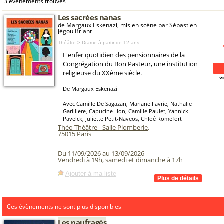
3 événements trouvés
Les sacrées nanas
de Margaux Eskenazi, mis en scène par Sébastien
Jégou Briant
Théâtre > Drame
à partir de 12 ans
L'enfer quotidien des pensionnaires de la
Congrégation du Bon Pasteur, une institution
religieuse du XXème siècle.
v
De Margaux Eskenazi
Avec Camille De Sagazan, Mariane Favrie, Nathalie
Garilliere, Capucine Hon, Camille Paulet, Yannick
Pavelck, Juliette Petit-Naveos, Chloé Romefort
Théo Théâtre - Salle Plomberie
,
75015
Paris
Du 11/09/2026 au 13/09/2026
Vendredi à 19h, samedi et dimanche à 17h
Ajouter à ma liste
Ces évènements ne sont plus disponibles
Les naufragés