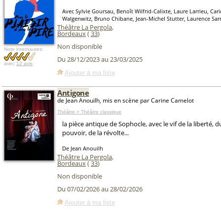
Avec Sylvie Goursau, Benoît Wilfrid-Calixte, Laure Larrieu, Ca
Walgenwitz, Bruno Chibane, Jean-Michel Stutter, Laurence Sar
Théâtre La Pergola
,
Bordeaux
(
33
)
Non disponible
Note internautes:
Du 28/12/2023 au 23/03/2025
avec
12 avis
Ajouter à ma liste
Antigone
de Jean Anouilh, mis en scène par Carine Camelot
Théâtre > Théâtre classique
la pièce antique de Sophocle, avec le vif de la liberté, 
pouvoir, de la révolte...
De Jean Anouilh
Théâtre La Pergola
,
Bordeaux
(
33
)
Non disponible
Du 07/02/2026 au 28/02/2026
Ajouter à ma liste