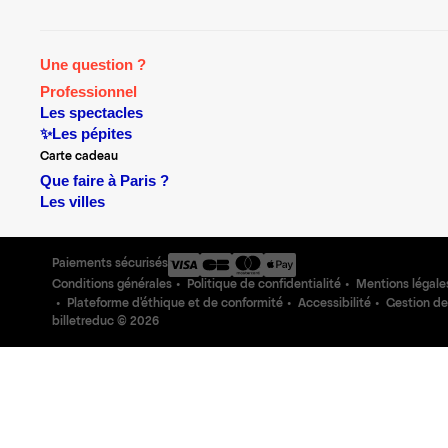
Une question ?
Professionnel
Les spectacles
✨Les pépites
Carte cadeau
Que faire à Paris ?
Les villes
Paiements sécurisés
Conditions générales
Politique de confidentialité
Mentions légale
Plateforme d'éthique et de conformité
Accessibilité
Gestion de
billetreduc ©
2026