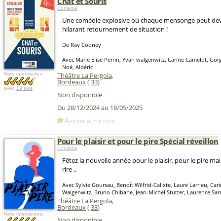
Chat et Souris
Comédie
Une comédie explosive où chaque mensonge peut deven
hilarant retournement de situation !
De Ray Cooney
Avec Marie Elise Perrin, Yvan walgenwitz, Carine Camelot, Gorg
Noé, Aldéric
Note internautes:
Théâtre La Pergola
,
Bordeaux
(
33
)
avec
19 avis
Non disponible
Du 28/12/2024 au 18/05/2025
Ajouter à ma liste
Pour le plaisir et pour le pire Spécial réveillon
Comédie
Fêtez la nouvelle année pour le plaisir, pour le pire ma
rire ..
Avec Sylvie Goursau, Benoît Wilfrid-Calixte, Laure Larrieu, Ca
Walgenwitz, Bruno Chibane, Jean-Michel Stutter, Laurence Sar
Théâtre La Pergola
,
Bordeaux
(
33
)
Note internautes:
Non disponible