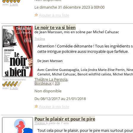
avec
1 avis
Le dimanche 31 décembre 2023 à 00h00
Ajouter à ma liste
Le noir te va si bien
de Jean Marssan, mis en scène par Michel Cahuzac
Théâtre
Attention ! Comédie détonante ! Tous les ingrédients 
cette intrigue policière aussi incroyable que farfelue.
De Jean Marssan
Avec Caroline Guastapaglia, Lola Jindra Marie-Elise Perrin, Nin
Camelot, Michel Cahuzac, Benoit wildfrid calixte, Michel Marc
Théâtre La Pergola
,
Note internautes:
Bordeaux
(
33
)
avec
4 avis
Non disponible
Du 08/12/2017 au 21/01/2018
Ajouter à ma liste
Pour le plaisir et pour le pire
Théâtre
à partir de 7 ans
Tout cela pour le plaisir, pour le pire mais surtout pour l