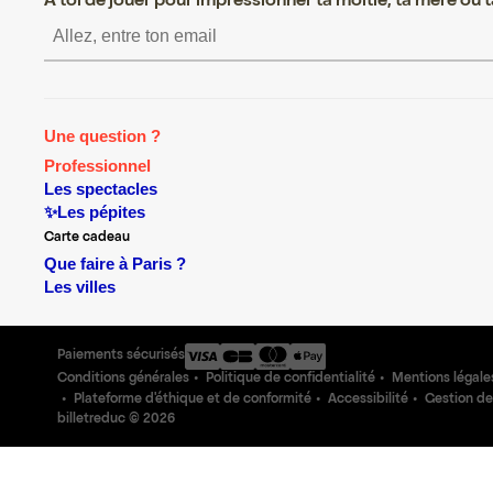
A toi de jouer pour impressionner ta moitié, ta mère ou ta
S’inscrire S’inscrire S
Une question ?
Professionnel
Les spectacles
✨Les pépites
Carte cadeau
Que faire à Paris ?
Les villes
Paiements sécurisés
Conditions générales
Politique de confidentialité
Mentions légale
Plateforme d'éthique et de conformité
Accessibilité
Gestion de
billetreduc ©
2026