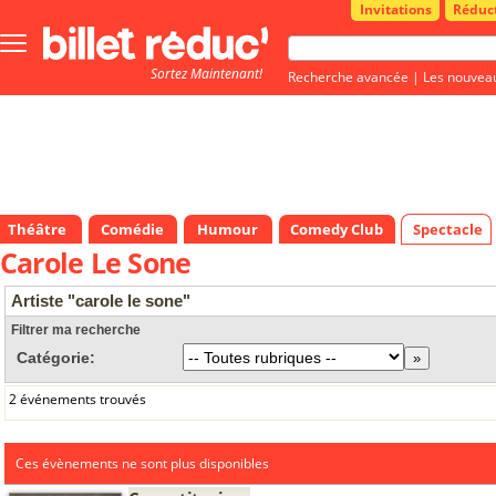
Invitations
Réduc
Bouton
menu
Sortez Maintenant!
principale
Recherche avancée
|
Les nouvea
Théâtre
Comédie
Humour
Comedy Club
Spectacle
Carole Le Sone
Artiste "carole le sone"
Filtrer ma recherche
Catégorie:
2 événements trouvés
Ces évènements ne sont plus disponibles