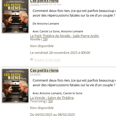
Ces petits riens
Théâtre
à partir de 16 ans
Comment deux fois rien, (ce qui est parfois beaucoup o
avoir des répercussions fatales sur la vie d'un couple ?
De Antoine Lemaire
Avec Carole Le Sone, Antoine Lemaire
Le Petit Théâtre de Nivelle - Salle Pierre Arditi
,
Nivelle (
59
)
Non disponible
Le vendredi 28 novembre 2025 à 00h00
Ajouter à ma liste
Ces petits riens
Comédie
Comment deux fois rien, (ce qui est parfois beaucoup o
avoir des répercussions fatales sur la vie d'un couple ?
Avec Antoine Lemaire, Carole le Sone
La Virgule - Salon de Théâtre
,
Tourcoing (
59
)
Non disponible
Du 04/02/2025 au 08/02/2025