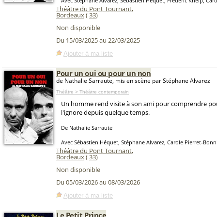
Avec Stéphane Alvarez, Sébastien Héquet, Frédéric Kneip, Caro
Théâtre du Pont Tournant
,
Bordeaux
(
33
)
Non disponible
Du 15/03/2025 au 22/03/2025
Ajouter à ma liste
Pour un oui ou pour un non
de Nathalie Sarraute, mis en scène par Stéphane Alvarez
Théâtre > Théâtre contemporain
Un homme rend visite à son ami pour comprendre pour
l'ignore depuis quelque temps.
De Nathalie Sarraute
Avec Sébastien Héquet, Stéphane Alvarez, Carole Pierret-Bonni
Théâtre du Pont Tournant
,
Bordeaux
(
33
)
Non disponible
Du 05/03/2026 au 08/03/2026
Ajouter à ma liste
Le Petit Prince