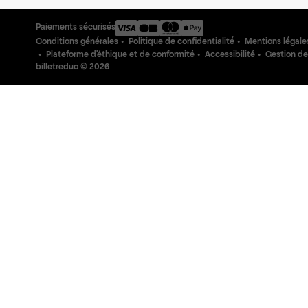
Paiements sécurisés
Conditions générales
Politique de confidentialité
Mentions légale
Plateforme d'éthique et de conformité
Accessibilité
Gestion de
billetreduc ©
2026