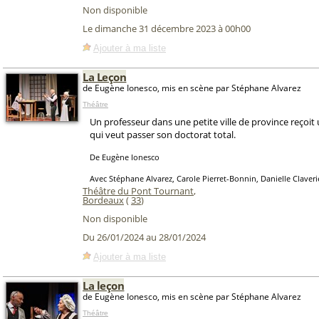
Non disponible
Le dimanche 31 décembre 2023 à 00h00
Ajouter à ma liste
La Leçon
de Eugène Ionesco, mis en scène par Stéphane Alvarez
Théâtre
Un professeur dans une petite ville de province reçoit
qui veut passer son doctorat total.
De Eugène Ionesco
Avec Stéphane Alvarez, Carole Pierret-Bonnin, Danielle Claveri
Théâtre du Pont Tournant
,
Bordeaux
(
33
)
Non disponible
Du 26/01/2024 au 28/01/2024
Ajouter à ma liste
La leçon
de Eugène Ionesco, mis en scène par Stéphane Alvarez
Théâtre