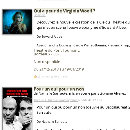
Qui a peur de Virginia Woolf ?
Comédie
Découvrez la nouvelle création de la Cie du Théâtre d
qui met en scène l'oeuvre éponyme d'Edward Albee.
De Edward Albee
Avec Charlotte Bouyssy, Carole Pierret-Bonnin, Frédéric Kneip
Théâtre du Pont Tournant
,
Bordeaux
(
33
)
Non disponible
Du 21/12/2018 au 19/01/2019
Ajouter à ma liste
Pour un oui pour un non
de Nathalie Sarraute, mis en scène par Stéphane Alvarez
Théâtre > Théâtre contemporain
à partir de 12 ans
Pour un oui ou pour un non (oeuvre au Baccalauréat 2
Sarraute
De Nathalie Sarraute