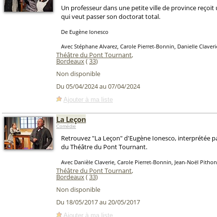
Un professeur dans une petite ville de province reçoit
qui veut passer son doctorat total.
De Eugène Ionesco
Avec Stéphane Alvarez, Carole Pierret-Bonnin, Danielle Claveri
Théâtre du Pont Tournant
,
Bordeaux
(
33
)
Non disponible
Du 05/04/2024 au 07/04/2024
Ajouter à ma liste
La Leçon
Comédie
Retrouvez "La Leçon" d'Eugène Ionesco, interprétée 
du Théâtre du Pont Tournant.
Avec Danièle Claverie, Carole Pierret-Bonnin, Jean-Noël Pithon
Théâtre du Pont Tournant
,
Bordeaux
(
33
)
Non disponible
Du 18/05/2017 au 20/05/2017
Ajouter à ma liste