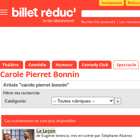
Invitations
Réduc
Bouton
menu
Sortez Maintenant!
principale
Recherche avancée
|
Les nouvea
Théâtre
Comédie
Humour
Comedy Club
Spectacle
Carole Pierret Bonnin
Artiste "carole pierret bonnin"
Filtrer ma recherche
Catégorie:
Ces évènements ne sont plus disponibles
La Leçon
de Eugène Ionesco, mis en scène par Stéphane Alvarez