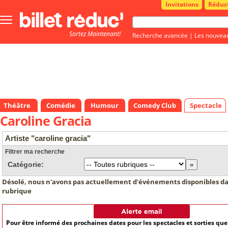
Invitations
Réduc
Bouton
menu
Sortez Maintenant!
principale
Recherche avancée
|
Les nouvea
Théâtre
Comédie
Humour
Comedy Club
Spectacle
Caroline Gracia
Artiste "caroline gracia"
Filtrer ma recherche
Catégorie:
Désolé, nous n'avons pas actuellement d'événements disponibles da
rubrique
Pour être informé des prochaines dates pour les spectacles et sorties qu