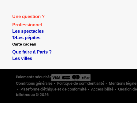
Une question ?
Professionnel
Les spectacles
✨Les pépites
Carte cadeau
Que faire à Paris ?
Les villes
Paiements sécurisés
Conditions générales
Politique de confidentialité
Mentions légale
Plateforme d'éthique et de conformité
Accessibilité
Gestion de
billetreduc ©
2026